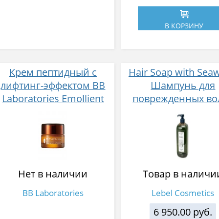
В КОРЗИНУ
Крем пептидный с
Hair Soap with Sea
лифтинг-эффектом BB
Шампунь для
Laboratories Emollient
поврежденных во
Lift Сream 40 г
морские водорос
1000 мл
Нет в наличии
Товар в наличи
BB Laboratories
Lebel Cosmetics
6 950.00 руб.