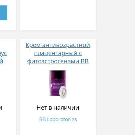
Крем антивозрастной
рус
плацентарный с
ой
фитоэстрогенами BB
Laboratories Placen
EstraX Cream 30 г
и
Нет в наличии
BB Laboratories