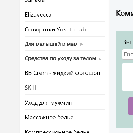
Комм
Elizavecca
Cыворотки Yokota Lab
Вы 
Для малышей и мам
Средства по уходу за телом
BB Crem - жидкий фотошоп
SK-II
Уход для мужчин
Массажное белье
Компрессионное белье