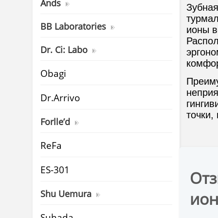
Ands
Зубная
турмал
BB Laboratories
ионы в
Распол
Dr. Ci: Labo
эргоно
комфо
Obagi
Преиму
неприя
Dr.Arrivo
гингив
точки,
Forlle’d
ReFa
ES-301
Отз
Shu Uemura
ион
Suhada