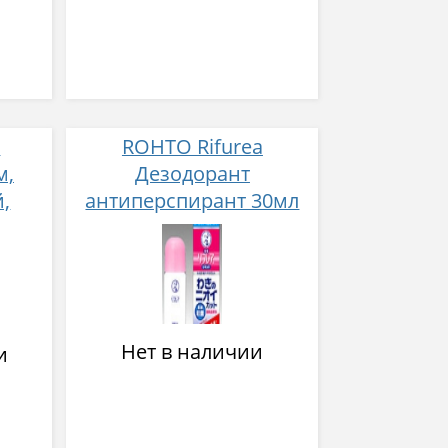
с
ROHTO Rifurea
м,
Дезодорант
,
антиперспирант 30мл
ти,
ящая
Нет в наличии
и