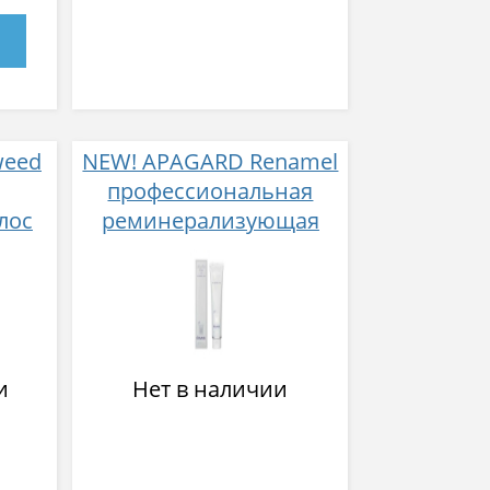
weed
NEW! APAGARD Renamel
профессиональная
лос
реминерализующая
ли
паста
и
Нет в наличии