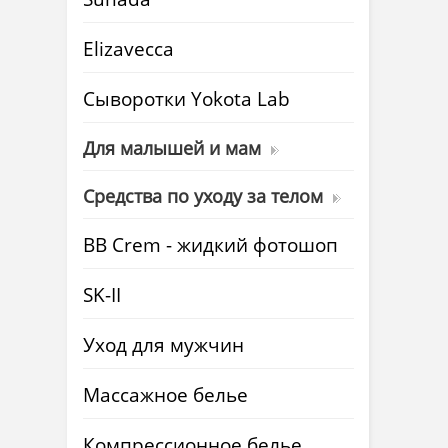
Elizavecca
Cыворотки Yokota Lab
Для малышей и мам
Средства по уходу за телом
BB Crem - жидкий фотошоп
SK-II
Уход для мужчин
Массажное белье
Компрессионное белье