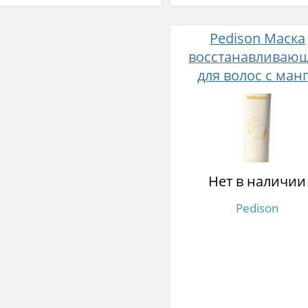
Pedison Маска
восстанавливаю
для волос с ман
Institut-beaute m
rich LPP treatment 
Нет в наличии
Pedison