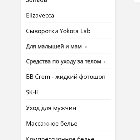
Elizavecca
Cыворотки Yokota Lab
Для малышей и мам
Средства по уходу за телом
BB Crem - жидкий фотошоп
SK-II
Уход для мужчин
Массажное белье
Компрессионное белье