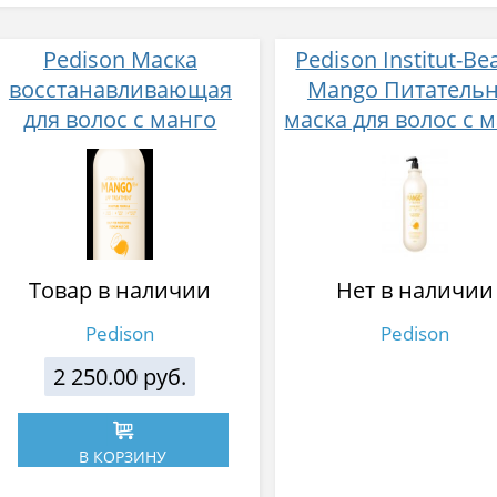
Pedison Маска
Pedison Institut-Be
восстанавливающая
Mango Питатель
для волос с манго
маска для волос с 
Institut-beaute mango
2000 мл
rich LPP treatment 2000
мл
Товар в наличии
Нет в наличии
Pedison
Pedison
2 250.00 руб.
В КОРЗИНУ