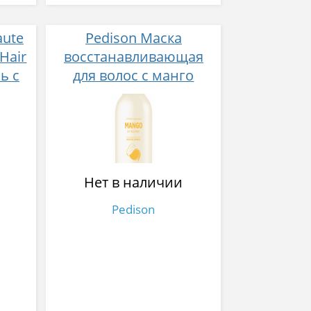
aute
Pedison Маска
Hair
восстанавливающая
ь с
для волос с манго
 для
Institut-beaute mango
 мл
rich LPP treatment 500
мл
Нет в наличии
Pedison