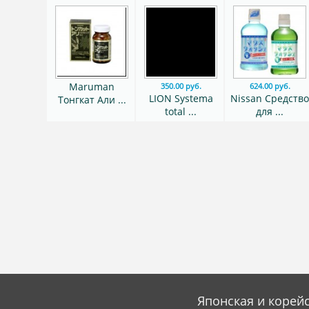
Maruman
350.00 руб.
624.00 руб.
LION Systema
Nissan Средств
Тонгкат Али ...
total ...
для ...
Японская и корейс