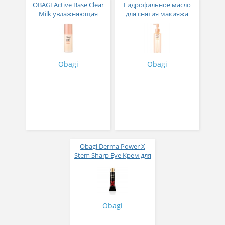
OBAGI Active Base Clear
Гидрофильное масло
Milk увлажняющая
для снятия макияжа
эмульсия 120 мл
Obagi Active Base Clear
Cleansing 156мл
Obagi
Obagi
Obagi Derma Power X
Stem Sharp Eye Крем для
глаз 20 г
Obagi