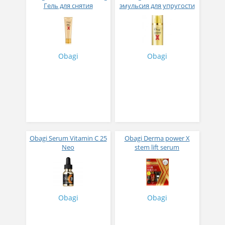
Гель для снятия
эмульсия для упругости
макияжа с формулой
кожи формула
клеточного лифтинга
клеточного лифтинга
120 гр
100 гр
Obagi
Obagi
Obagi Serum Vitamin C 25
Obagi Derma power X
Neo
stem lift serum
Высококонцентрированная
Антивозрастная
омолаживающая
лифтинг-сыворотка для
сыворотка
лица 30 мл плюс
аскорбиновой кислотой
миниатюры
12 мл
Obagi
Obagi