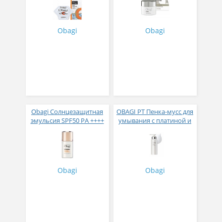
Obagi
Obagi
Obagi Солнцезащитная
OBAGI PT Пенка-мусс для
эмульсия SPF50 PA ++++
умывания с платиной и
30мл
коллагеном 150 мл
Obagi
Obagi