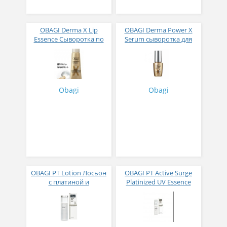
OBAGI Derma X Lip
OBAGI Derma Power X
Essence Сыворотка по
Serum сыворотка для
уходу за губами 10 мл
лица 30 мл
Obagi
Obagi
OBAGI PT Lotion Лосьон
OBAGI PT Active Surge
с платиной и
Platinized UV Essence
коллагеном 150 мл
Крем-эмульсия с
платиной и коллагеном
с защитой от солнца SPF
37/PA+++ 30 гр