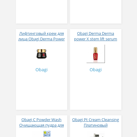
Лифтинговый крем для
Obagi Derma Derma
лица Obagi Derma Power
power X stem lift serum
X Stem Lift Cream 50 г
Антивозрастная
лифтинг-сыворотка для
лица 30 мл
Obagi
Obagi
Obagi C Powder Wash
Obagi Pt Cream Cleansing
Очищающая пудра для
Платиновый
лица, 0.4гр 30 шт
очищающий крем 150
гр