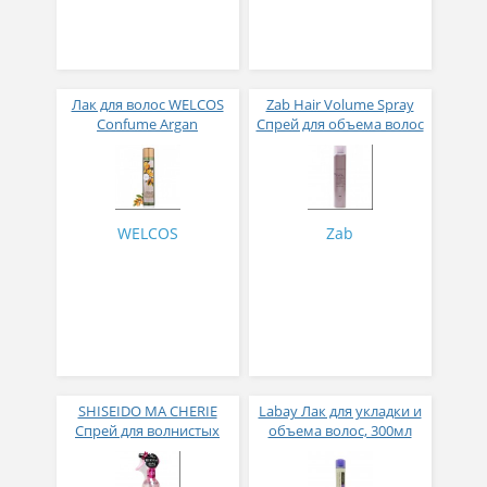
Лак для волос WELCOS
Zab Hair Volume Spray
Confume Argan
Спрей для объема волос
Treatment Spray 300 мл
300мл
WELCOS
Zab
SHISEIDO MA CHERIE
Labay Лак для укладки и
Спрей для волнистых
объема волос, 300мл
волос с с защитой от
термического