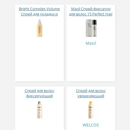
Bright Complex Volume
Masil Спрей-фиксатор
Спрей для укладки и
для волос 15 Perfect Hair
объёма волос 100мл
Fixer 150 мл
Masil
Спрей для волос
Спрей для волос
фиксирующий
увлажняющий
увлажняющий WELCOS
парфюмированный
Confume Super Hard
WELCOS Confume
Water Spray 252 мл
Perfume Water Essence
(White Rose) 252 мл
WELCOS