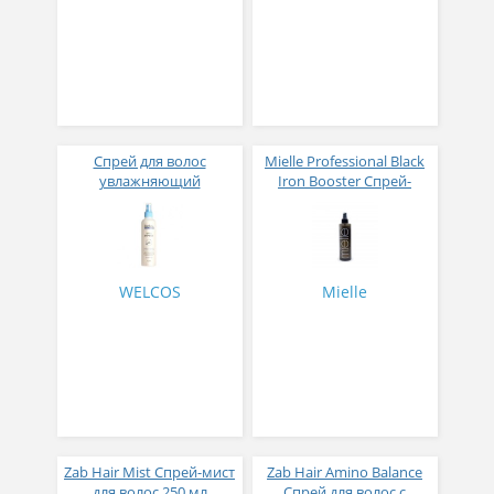
Спрей для волос
Mielle Professional Black
увлажняющий
Iron Booster Спрей-
парфюмированный
бустер для
WELCOS Confume
разглаживания волос
Perfume Water Essence
термозащитный 250 мл
(Soap) 252 мл
WELCOS
Mielle
Zab Hair Mist Спрей-мист
Zab Hair Amino Balance
для волос 250 мл
Спрей для волос с