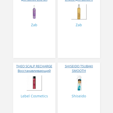
аминокислотами 250 мл
Zab
Zab
THEO SCALP RECHARGE
SHISEIDO TSUBAKI
Восстанавливающий
SMOOTH
спрей 140 г
Разглаживающий спрей
для волос с маслом
камелии и защитой от
термического
воздействия 220 мл
Lebel Cosmetics
Shiseido