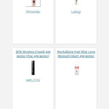
воздействия с цветочно-
фруктовым ароматом
250 мл
Shiseido
Labay
ВЛК Mugens Спрей для
Revitalizing Hair Mist Love
волос (Лак для волос)
Blossom Мист для волос
Mugens Hard Spray 300
100мл
WELCOS