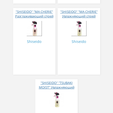
"SHISEIDO" "MA CHERIE"
"SHISEIDO" "MA CHERIE"
Разглаживающий спрей
Увлажняющий спрей
с термозащитой с
для волос с
нежным цветочно-
термозащитой 250мл
фруктовым ароматом
250мл
Shiseido
Shiseido
"SHISEIDO" "TSUBAKI
MOIST" Увлажняющий
спрей для волос с
маслом камелии и
защитой от
термического
воздействия, 220 мл