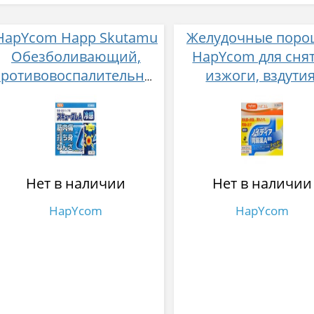
HapYcom Happ Skutamu
Желудочные поро
Обезболивающий,
HapYcom для сня
противовоспалительный
изжоги, вздутия
пластырь с настойкой
тошноты и
арники и
восстановлени
охлаждающим
слизистой оболо
эффектом 10 см × 7 см
желудка № 28
12 штук
Нет в наличии
Нет в наличии
HapYcom
HapYcom