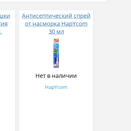
шки
Антисептический спрей
тия
от насморка HapYcom
,
30 мл
я
чки
Нет в наличии
HapYcom