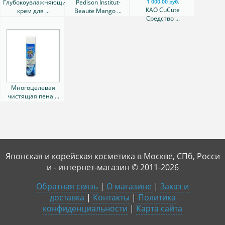
Глубокоувлажняющий
Pedison Institut-
1 000.00 руб.
КАО CuCute
крем для ...
Beaute Mango ...
Средство ...
Многоцелевая
чистящая пена ...
Японская и корейская косметика в Москве, СПб, Росси
и - интернет-магазин © 2011-2026
Обратная связь
|
О магазине
|
Заказ и
доставка
|
Контакты
|
Политика
конфиденциальности
|
Карта сайта