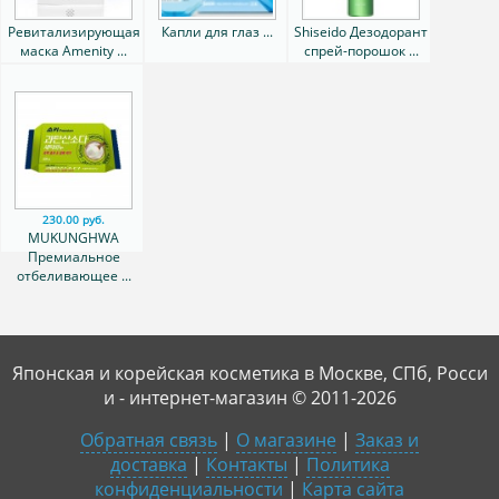
Ревитализирующая
Капли для глаз ...
Shiseido Дезодорант
маска Amenity ...
спрей-порошок ...
230.00 руб.
MUKUNGHWA
Премиальное
отбеливающее ...
Японская и корейская косметика в Москве, СПб, Росси
и - интернет-магазин © 2011-2026
Обратная связь
|
О магазине
|
Заказ и
доставка
|
Контакты
|
Политика
конфиденциальности
|
Карта сайта