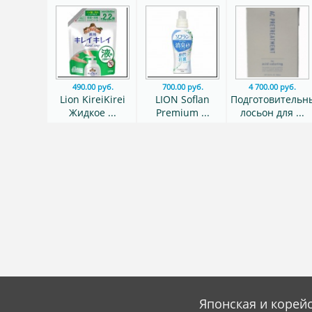
490.00 руб.
700.00 руб.
4 700.00 руб.
Lion KireiKirei
LION Soflan
Подготовительн
Жидкое ...
Premium ...
лосьон для ...
Японская и корейс