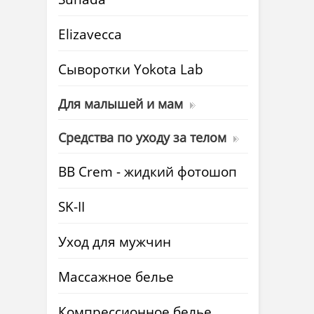
Elizavecca
Cыворотки Yokota Lab
Для малышей и мам
Средства по уходу за телом
BB Crem - жидкий фотошоп
SK-II
Уход для мужчин
Массажное белье
Компрессионное белье