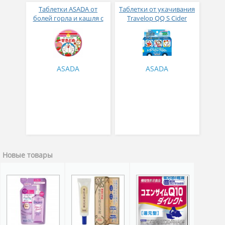
Таблетки ASADA от
Таблетки от укачивания
болей горла и кашля с
Travelop QQ S Cider
клубничным вкусом №
Flavor 8 таблеток
30
ASADA
ASADA
Новые товары