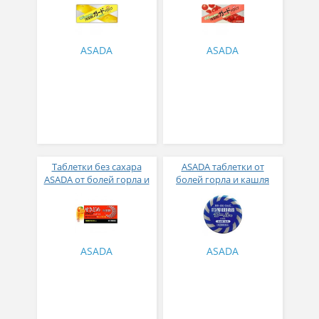
ASADA
ASADA
Таблетки без сахара
ASADA таблетки от
ASADA от болей горла и
болей горла и кашля
кашля со вкусом
охлаждающие
апельсина № 24
ментоловый вкус 50
штук
ASADA
ASADA