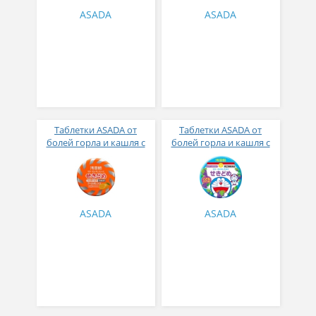
ASADA
ASADA
Таблетки ASADA от
Таблетки ASADA от
болей горла и кашля с
болей горла и кашля с
апельсиновым вкусом
виноградным вкусом №
№ 36
30
ASADA
ASADA