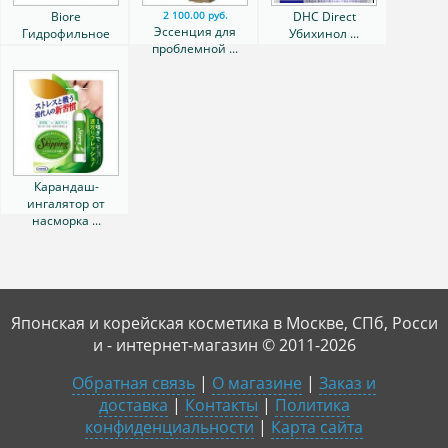
Biore
DHC Direct
2 100.00 руб.
Эссенция для
Гидрофильное
Убихинол ...
проблемной ...
масло, ...
Карандаш-
ингалятор от
насморка ...
Японская и корейская косметика в Москве, СПб, Росси
и - интернет-магазин © 2011-2026
Обратная связь
|
О магазине
|
Заказ и
доставка
|
Контакты
|
Политика
конфиденциальности
|
Карта сайта