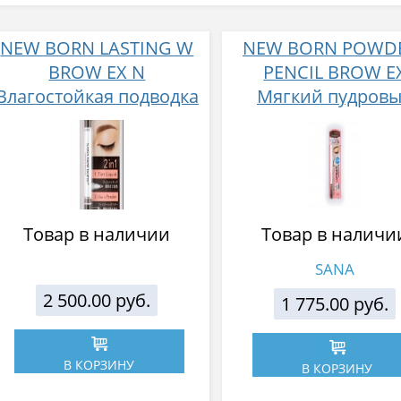
NEW BORN LASTING W
NEW BORN POWD
BROW EX N
PENCIL BROW E
Влагостойкая подводка
Мягкий пудров
ля бровей 2 в 1: жидкая
карандаш для бров
подводка + пудра, тон
щеточкой, тон 0
02, светло-коричневый
светло-коричнев
Товар в наличии
Товар в наличи
SANA
2 500.00 руб.
1 775.00 руб.
В КОРЗИНУ
В КОРЗИНУ