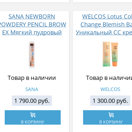
SANA NEWBORN
WELCOS Lotus Co
POWDERY PENCIL BROW
Change Blemish B
EX Мягкий пудровый
Уникальный СС кре
карандаш для бровей с
мл
щеточкой (тон 01)
Товар в наличии
Товар в наличи
SANA
WELCOS
1 790.00 руб.
1 300.00 руб.
В КОРЗИНУ
В КОРЗИНУ