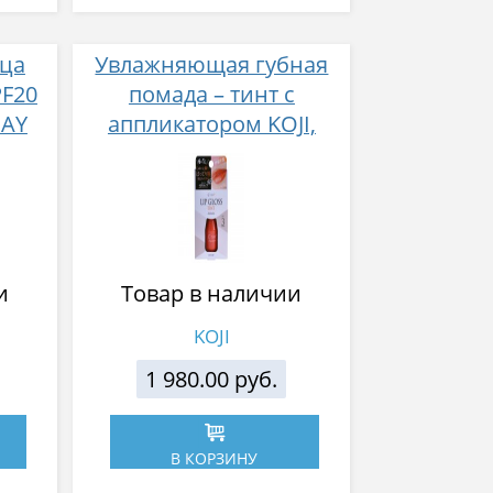
ица
Увлажняющая губная
PF20
помада – тинт с
DAY
аппликатором KOJI,
E
Красно-оранжевый
 15г
и
Товар в наличии
KOJI
1 980.00 руб.
В КОРЗИНУ