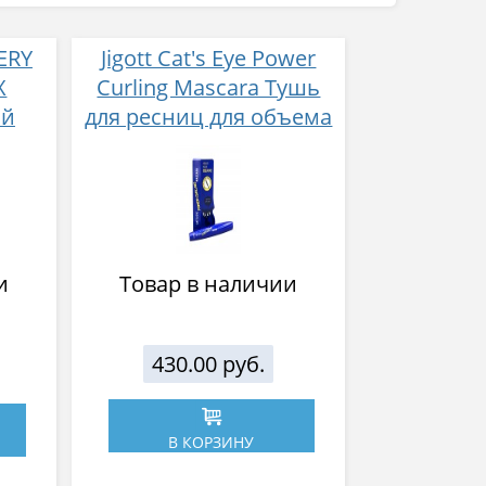
ERY
Jigott Cat's Eye Power
X
Curling Mascara Тушь
ый
для ресниц для объема
ей с
12 мл
2,
ый
и
Товар в наличии
430.00 руб.
В КОРЗИНУ