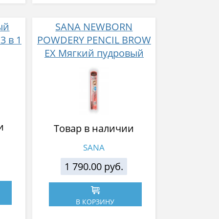
ый
SANA NEWBORN
3 в 1
POWDERY PENCIL BROW
EX Мягкий пудровый
карандаш для бровей с
щеточкой (тон 04)
и
Товар в наличии
SANA
1 790.00 руб.
В КОРЗИНУ