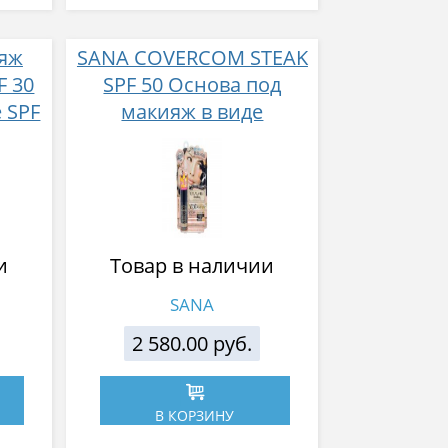
ияж
SANA COVERCOM STEAK
F 30
SPF 50 Основа под
e SPF
макияж в виде
карандаша-стика SPF 50
(с 3D эффектом) 11г
и
Товар в наличии
SANA
2 580.00 руб.
В КОРЗИНУ