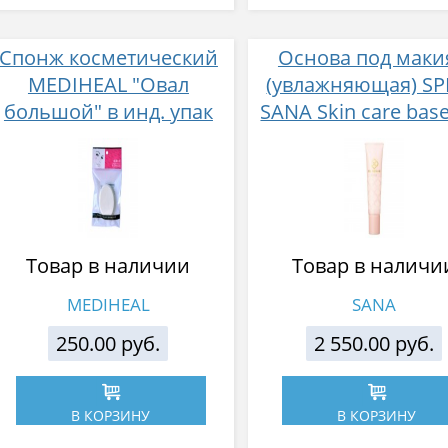
Спонж косметический
Основа под мак
MEDIHEAL "Овал
(увлажняющая) SP
большой" в инд. упак
SANA Skin care bas
1шт
30 25г
Товар в наличии
Товар в наличи
MEDIHEAL
SANA
250.00 руб.
2 550.00 руб.
В КОРЗИНУ
В КОРЗИНУ