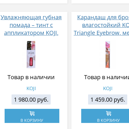
Увлажняющая губная
Карандаш для бро
помада – тинт с
влагостойкий KO
аппликатором KOJI,
Triangle Eyebrow, м
Розовый
коричневый, тон
Товар в наличии
Товар в наличи
KOJI
KOJI
1 980.00 руб.
1 459.00 руб.
В КОРЗИНУ
В КОРЗИНУ