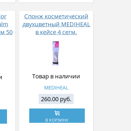
lor
Спонж косметический
alm
двухцветный MEDIHEAL
м 50
в кейсе 4 сегм.
Товар в наличии
и
MEDIHEAL
260.00 руб.
В КОРЗИНУ