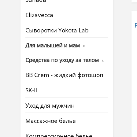
Elizavecca
Cыворотки Yokota Lab
Для малышей и мам
Средства по уходу за телом
BB Crem - жидкий фотошоп
SK-II
Уход для мужчин
Массажное белье
Компрессионное белье