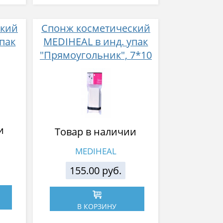
ский
Спонж косметический
пак
MEDIHEAL в инд. упак
"Прямоугольник", 7*10
см, 8 сегм.
и
Товар в наличии
MEDIHEAL
155.00 руб.
В КОРЗИНУ