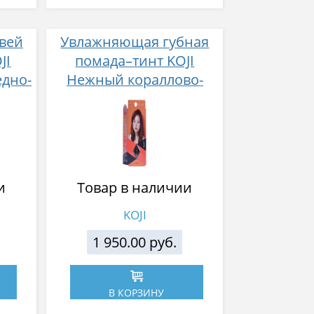
вей
Увлажняющая губная
JI
помада–тинт KOJI
едно-
Нежный кораллово-
 3
розовый
и
Товар в наличии
KOJI
1 950.00 руб.
В КОРЗИНУ