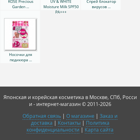
KOSE Precious
UV & WHITE
Спрей блокатор
Garden ...
Moisture Milk SPF50
вирусов ...
PA+++
Носочки для
педикюра ...
Японская и корейская косметика в Москве, СПб, Росси
и - интернет-магазин © 2011-2026
Обратная связь
|
О магазине
|
Заказ и
доставка
|
Контакты
|
Политика
конфиденциальности
|
Карта сайта