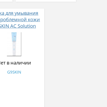
ка для умывания
проблемной кожи
KIN AC Solution
foam cleanser 120
мл
ет в наличии
G9SKIN