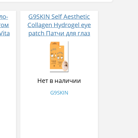
ло-
G9SKIN Self Aesthetic
том
Collagen Hydrogel eye
Vita
patch Патчи для глаз
0 гр
гидрогелевые с
коллагеном 3 гр
Нет в наличии
G9SKIN