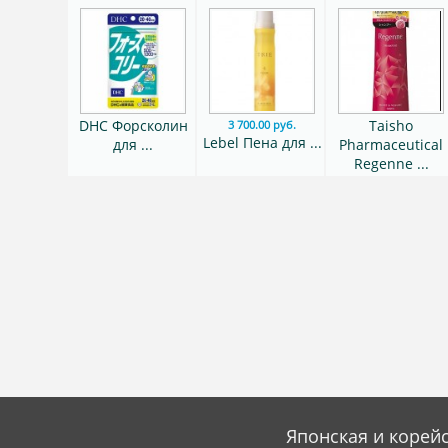
DHC Форсколин
Taisho
3 700.00 руб.
Lebel Пена для ...
для ...
Pharmaceutical
Regenne ...
Японская и корейс