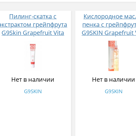
Пилинг-скатка с
Кислородное мас
экстрактом грейпфрута
пенка с грейпфру
G9Skin Grapefruit Vita
G9SKIN Grapefruit 
Exfoliator Gel 150 мл
Bubble Oil Foam 21
Нет в наличии
Нет в наличии
G9SKIN
G9SKIN