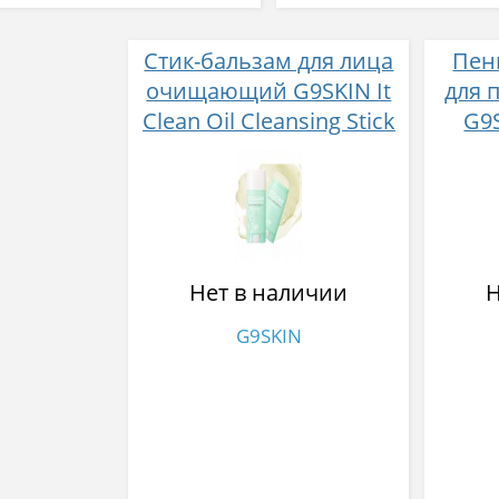
Стик-бальзам для лица
Пен
очищающий G9SKIN It
для 
Clean Oil Cleansing Stick
G9S
35 гр
ACNE 
Нет в наличии
Н
G9SKIN