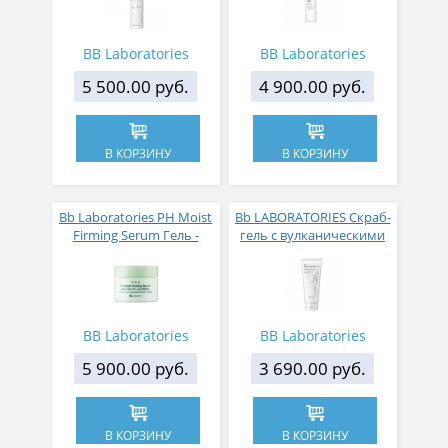
мл
BB Laboratories
BB Laboratories
5 500.00 руб.
4 900.00 руб.
В КОРЗИНУ
В КОРЗИНУ
Bb Laboratories PH Moist
Bb LABORATORIES Скраб-
Firming Serum Гель -
гель с вулканическими
сыворотка с эффектом
минералами для тела PH
«антигликации» для
Body Clear Gel Pro 200 гр
упругости и увлажнения
кожи 58 гр
BB Laboratories
BB Laboratories
5 900.00 руб.
3 690.00 руб.
В КОРЗИНУ
В КОРЗИНУ