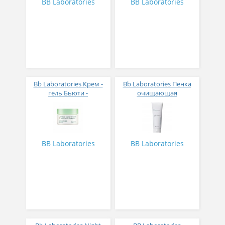
BB Laboratories
BB Laboratories
Bb Laboratories Крем -
Bb Laboratories Пенка
гель Бьюти -
очищающая
Перезагрузка для
плацентарная с
восстановления кожи от
увлажняющим
агрессивной среды 50
эффектом, 130 гр
мл
BB Laboratories
BB Laboratories