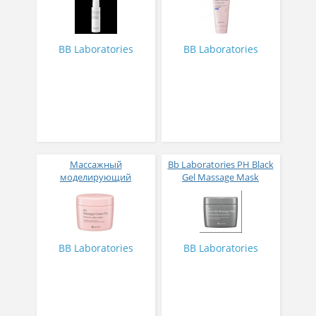
спрей с термальной
океаническими
водой высокой
минералами и
концентрации 50 мл
лекарственными
травами аромат розы
BB Laboratories
BB Laboratories
120 гр
Массажный
Bb Laboratories PH Black
моделирующий
Gel Massage Mask
плацентарно-
Массажная гель-маска с
гиалуроновый крем Bb
угольной пудрой 290 г
Laboretories Ph Massage
Cream Pro 280 гр
BB Laboratories
BB Laboratories