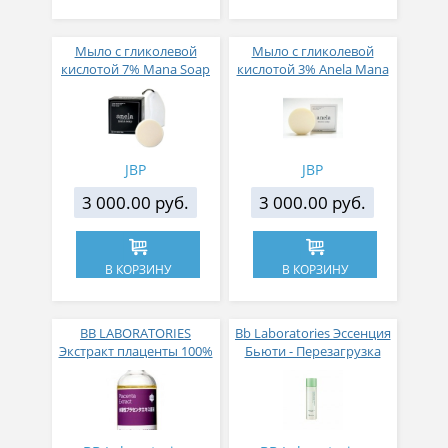
Мыло с гликолевой
Мыло с гликолевой
кислотой 7% Mana Soap
кислотой 3% Anela Mana
плюс сеточка для
Soap с сеточкой для
умывания
умывания 100 г
JBP
JBP
3 000.00 руб.
3 000.00 руб.
В КОРЗИНУ
В КОРЗИНУ
BB LABORATORIES
Bb Laboratories Эссенция
Экстракт плаценты 100%
Бьюти - Перезагрузка
миниатюра 5мл
для восстановления
кожи 150 мл