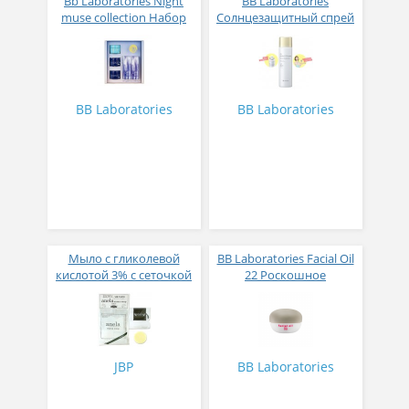
Bb Laboratories Night
BB Laboratories
muse collection Набор
Солнцезащитный спрей
мини проодуктов
PH Protect UV SPF50 + PA
Королева ночи
++++ Spray с
увлажняющими
компонентами 90 гр
BB Laboratories
BB Laboratories
Мыло с гликолевой
BB Laboratories Facial Oil
кислотой 3% с сеточкой
22 Роскошное
для умывания Anela
увлажняющее
Mana Soap 7 гр
капсульное масло № 8
JBP
BB Laboratories