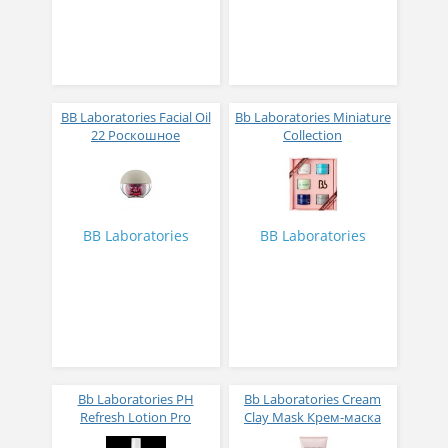
BB Laboratories Facial Oil
Bb Laboratories Miniature
22 Роскошное
Collection
увлажняющее
Лимитированная
капсульное масло № 30
коллекция
BB Laboratories
BB Laboratories
Bb Laboratories PH
Bb Laboratories Cream
Refresh Lotion Pro
Clay Mask Крем-маска
Освежающий лосьон
глиняная с