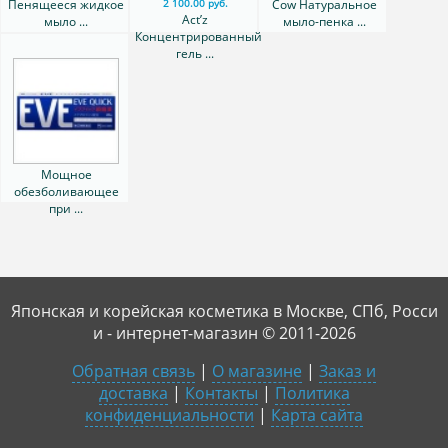
Пенящееся жидкое
Cow Натуральное
2 100.00 руб.
Act’z
мыло ...
мыло-пенка ...
Концентрированный
гель ...
Мощное
обезболивающее
при ...
Японская и корейская косметика в Москве, СПб, Росси
и - интернет-магазин © 2011-2026
Обратная связь
|
О магазине
|
Заказ и
доставка
|
Контакты
|
Политика
конфиденциальности
|
Карта сайта