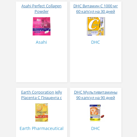
Asahi Perfect Collagen
DHC Витамин С 1000 мг
Powder
60 капсул на 30 дней
Низкомолекулярный
коллаген и 12
компонентов для
красоты и молодости
447 гр
Asahi
DHC
Earth Corporation Jelly
DHC Мультивитамины
Placenta С Плацента с
90 капсул на 90 дней
коллагеном 7
приема
компонентов для
красоты и здоровья вкус
манго 31 стик по 8 гр
Earth Pharmaceutical
DHC