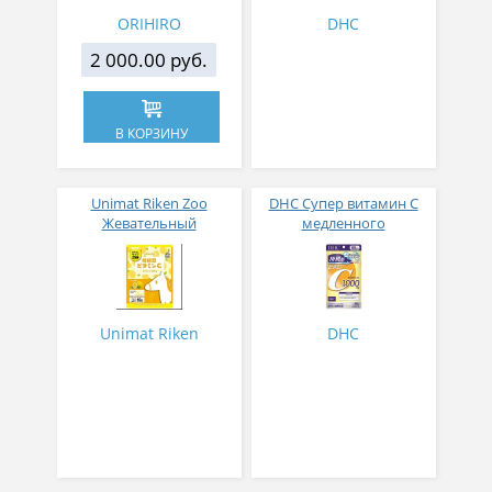
ORIHIRO
DHC
2 000.00 руб.
В КОРЗИНУ
Unimat Riken Zoo
DHC Супер витамин С
Жевательный
медленного
натуральный Витамин С
высвобождения 1000 мг
со вкусом лимона для
240 таблеток на 60 дней
укрепления иммунитета
приема
40 таблеток
Unimat Riken
DHC