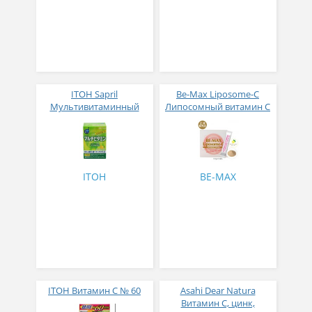
ITOH Sapril
Be-Max Liposome-C
Мультивитаминный
Липосомный витамин С
комплекс со вкусом
с цинком и селеном №
грейпфрута 30 стиков
15
ITOH
BE-MAX
ITOH Витамин С № 60
Asahi Dear Natura
Витамин C, цинк,