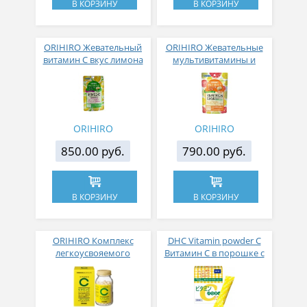
В КОРЗИНУ
В КОРЗИНУ
ORIHIRO Жевательный
ORIHIRO Жевательные
витамин С вкус лимона
мультивитамины и
№ 120
минералы со вкусом
грейпфрута № 120
ORIHIRO
ORIHIRO
850.00 руб.
790.00 руб.
В КОРЗИНУ
В КОРЗИНУ
ORIHIRO Комплекс
DHC Vitamin powder C
легкоусвояемого
Витамин C в порошке с
витамина С 1000мг №
лимонным вкусом 30
300
стиков