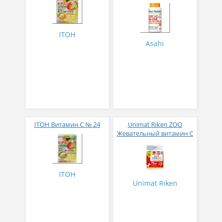
молочнокислые
бактерии, витамин B2,
витамин B6 № 120
ITOH
Asahi
ITOH Витамин С № 24
Unimat Riken ZOO
Жевательный витамин C
со вкусом клубники №
150
ITOH
Unimat Riken