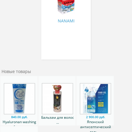
кондиционером для
белого белья 0,7 кг
NANAMI
Новые товары
Бальзам для волос
840.00 руб.
2 900.00 руб.
Hyaluronan washing
Японский
...
foam ...
антисептический
гель ...