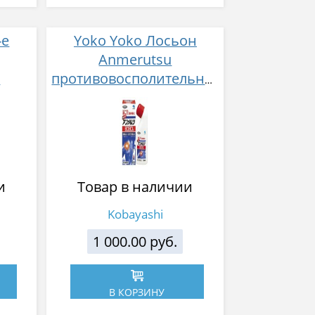
-e
Yoko Yoko Лосьон
Anmerutsu
е
противовосполительная
т
и обезболивающая 80
мл
и
Товар в наличии
Kobayashi
1 000.00 руб.
В КОРЗИНУ