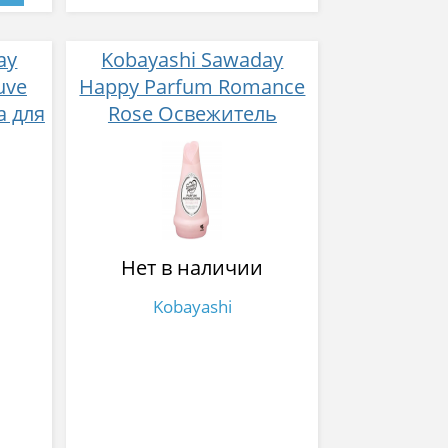
ay
Kobayashi Sawaday
uve
Happy Parfum Romance
а для
Rose Освежитель
но-
воздуха для комнаты, с
т с
романтическим
ками
ароматом розы и
ина,
сладких фруктов, 150 гр
Нет в наличии
Kobayashi