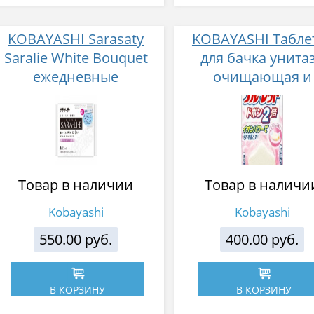
KOBAYASHI Sarasaty
KOBAYASHI Табле
Saralie White Bouquet
для бачка унита
eжедневные
очищающая и
гигиенические
дезодорирующая
прокладки с ароматом
ароматом мыла
белых цветов 72 шт
чистоты 120 г
Товар в наличии
Товар в наличи
Kobayashi
Kobayashi
550.00 руб.
400.00 руб.
В КОРЗИНУ
В КОРЗИНУ