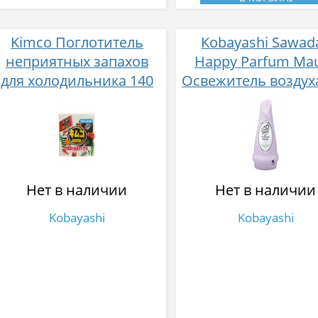
Kimco Поглотитель
Kobayashi Sawad
неприятных запахов
Happy Parfum Ma
для холодильника 140
Освежитель воздух
гр.
комнаты, цветоч
фруктовый арома
элегантными нот
цитрусовых и жасм
150 гр
Нет в наличии
Нет в наличии
Kobayashi
Kobayashi