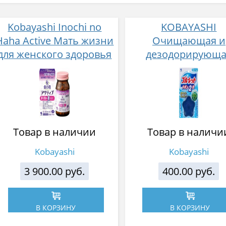
Kobayashi Inochi no
KOBAYASHI
Haha Active Мать жизни
Очищающая и
для женского здоровья
дезодорирующа
после менопаузы 168
таблетка для бач
таблеток
унитаза аромат м
120 г
Товар в наличии
Товар в наличи
Kobayashi
Kobayashi
3 900.00 руб.
400.00 руб.
В КОРЗИНУ
В КОРЗИНУ