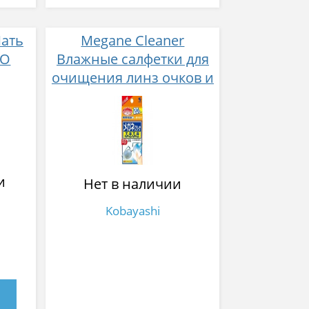
Мать
Megane Cleaner
NO
Влажные салфетки для
очищения линз очков и
экрана цифровой
техники 20 шт
и
Нет в наличии
Kobayashi