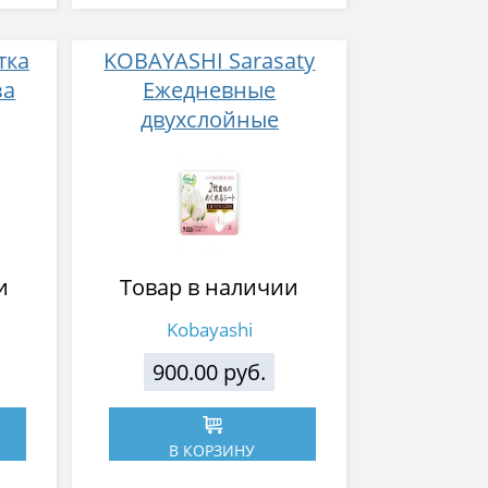
тка
KOBAYASHI Sarasaty
за
Ежедневные
двухслойные
 с
гигиенические
 и
прокладки без аромата
72 шт
и
Товар в наличии
Kobayashi
900.00 руб.
В КОРЗИНУ