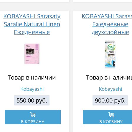
KOBAYASHI Sarasaty
KOBAYASHI Saras
Saralie Natural Linen
Ежедневные
Ежедневные
двухслойные
гигиенические
гигиенически
прокладки с ароматом
прокладки с аром
натурального льна 72
свежести 72 ш
шт
Товар в наличии
Товар в наличи
Kobayashi
Kobayashi
550.00 руб.
900.00 руб.
В КОРЗИНУ
В КОРЗИНУ