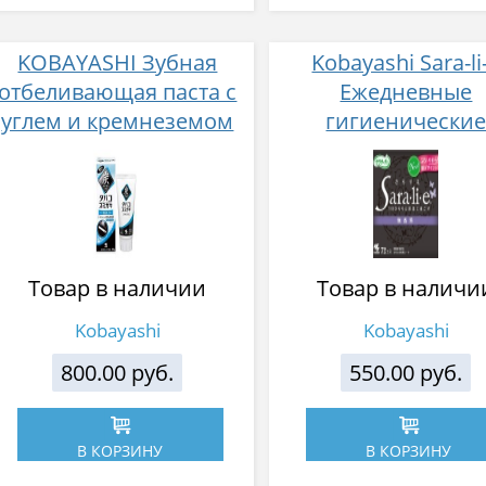
KOBAYASHI Зубная
Kobayashi Sara-li
отбеливающая паста c
Ежедневные
углем и кремнеземом
гигиенически
для курильщиков со
прокладки 72 ш
вкусом лаймового чая и
мяты 90 гр
Товар в наличии
Товар в наличи
Kobayashi
Kobayashi
800.00 руб.
550.00 руб.
В КОРЗИНУ
В КОРЗИНУ