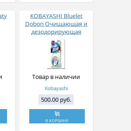
aty
KOBAYASHI Bluelet
Dobon Очищающая и
дезодорирующая
е
таблетка для бачка
атом
унитаза с
т
отбеливающим
эффектом 120 г
и
Товар в наличии
Kobayashi
500.00 руб.
В КОРЗИНУ