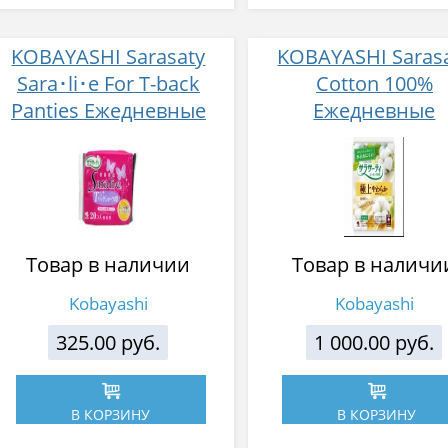
KOBAYASHI Sarasaty
KOBAYASHI Saras
Sara･li･e For T-back
Cotton 100%
Panties Ежедневные
Ежедневные
гигиенические
гигиенически
прокладки для трусиков
прокладки 100% хл
танга 20шт
52 шт
Товар в наличии
Товар в наличи
Kobayashi
Kobayashi
325.00 руб.
1 000.00 руб.
В КОРЗИНУ
В КОРЗИНУ