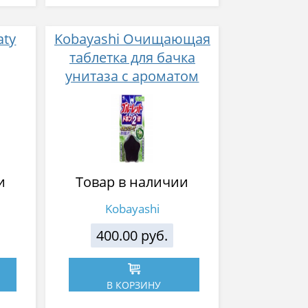
aty
Kobayashi Очищающая
таблетка для бачка
унитаза с ароматом
е
трав 120 г
опок
и
Товар в наличии
Kobayashi
400.00 руб.
В КОРЗИНУ