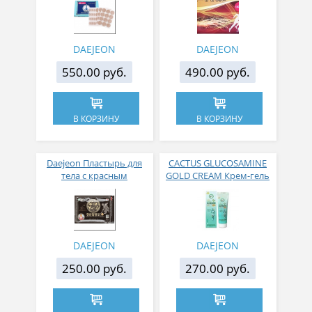
мышечных и суставных
Red Ginseng Dong Jeon
Top Dong Jeon Pad
Pad
DAEJEON
DAEJEON
550.00 руб.
490.00 руб.
В КОРЗИНУ
В КОРЗИНУ
Daejeon Пластырь для
CACTUS GLUCOSAMINE
тела с красным
GOLD CREAM Крем-гель
женьшенем и маслом
для тела с
удового дерева
глюкозамином и
Cheonnyeon Chim Hyang
экстрактом опунции 165
Pad Premium
мл
DAEJEON
DAEJEON
250.00 руб.
270.00 руб.