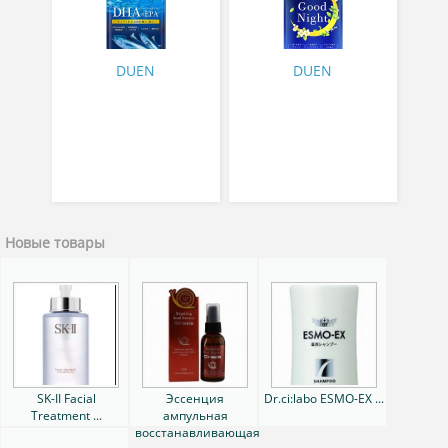
60
с зверобоем и
валерианой № 30
DUEN
DUEN
Новые товары
SK-II Facial
Эссенция
Dr.ci:labo ESMO-EX ...
Treatment ...
ампульная
восстанавливающая