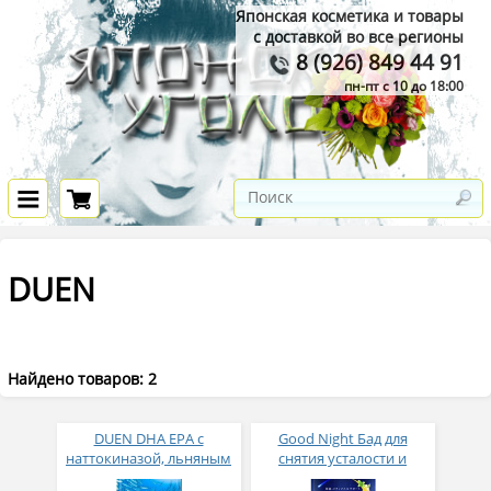
Японская косметика и товары
с доставкой во все регионы
8 (926) 849 44 91
пн-пт с 10 до 18:00
DUEN
Найдено товаров: 2
DUEN DHA EPA с
Good Night Бад для
наттокиназой, льняным
снятия усталости и
и кунжутным маслом №
улучшения качества сна