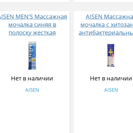
AISEN MEN'S Массажная
AISEN Массажн
мочалка синяя в
мочалка с хитоза
полоску жесткая
антибактериальн
удлиненная 28x120 см,
дезодорирующ
нейлон 100%
действием жесткая
розовый 28x100 
Нет в наличии
Нет в наличии
AISEN
AISEN