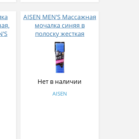
лка
AISEN MEN'S Массажная
ая,
мочалка синяя в
N'S
полоску жесткая
удлиненная 30x120 см
нейлон 100%
Нет в наличии
AISEN