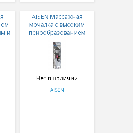
ая
AISEN Массажная
ном
мочалка с высоким
ым и
пенообразованием
им
жесткая
 цвет
см
Нет в наличии
AISEN