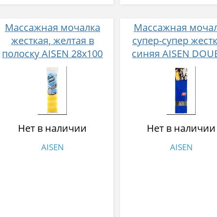
Массажная мочалка
Массажная моча
жесткая, желтая в
супер-супер жестк
полоску AISEN 28х100
синяя AISEN DOU
см, нейлон 80%,
SUPER HARD 30x120
полиэстер 20%
нейлон 100%
Нет в наличии
Нет в наличии
AISEN
AISEN