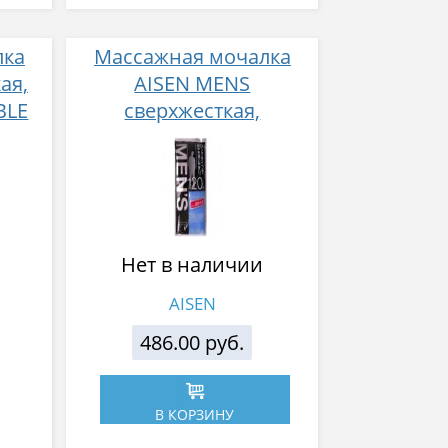
лка
Массажная мочалка
ая,
AISEN MENS
BLE
сверхжесткая,
 см,
удлиненная, синяя в
полоску, 28x120 см,
нейлон 80%, полиэстер
20%
Нет в наличии
AISEN
486.00 руб.
В КОРЗИНУ