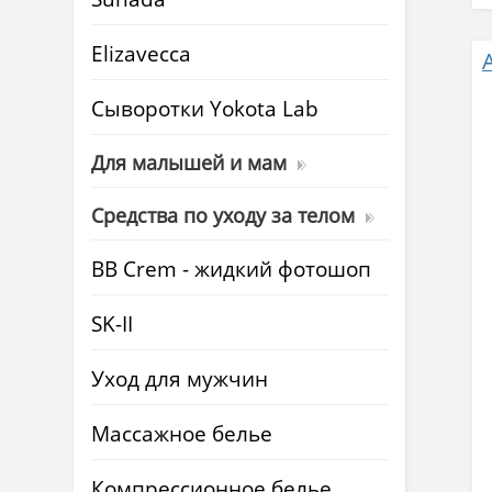
Elizavecca
Cыворотки Yokota Lab
Для малышей и мам
Средства по уходу за телом
BB Crem - жидкий фотошоп
SK-II
Уход для мужчин
Массажное белье
Компрессионное белье