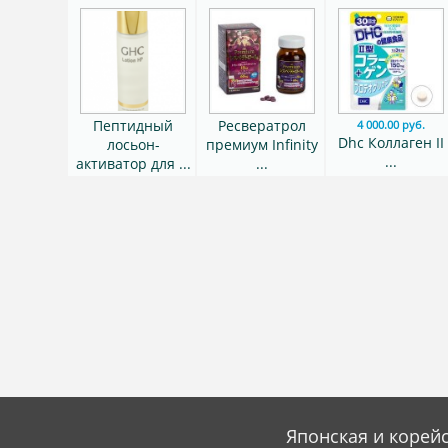
Пептидный
Ресвератрол
4 000.00 руб.
Dhc Коллаген II
лосьон-
премиум Infinity
...
активатор для ...
...
Японская и корейс