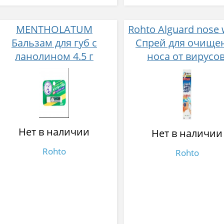
MENTHOLATUM
Rohto Alguard nose
Бальзам для губ с
Спрей для очище
ланолином 4.5 г
носа от вирусов
микробов и аллерг
с ароматом мяты 1
Нет в наличии
Нет в наличии
Rohto
Rohto