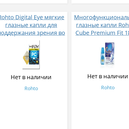
Rohto Digital Eye мягкие
Многофункционал
глазные капли для
глазные капли Roh
поддержания зрения во
Cube Premium Fit 1
время работы за
компьютером,
планшетом,
смартфоном, игровыми
приставками 12 мл
Нет в наличии
Нет в наличии
Rohto
Rohto