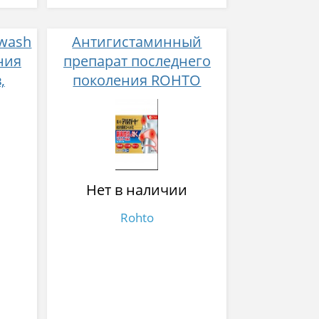
 wash
Антигистаминный
ния
препарат последнего
,
поколения ROHTO
енов
ALGAARD RHINITIS ORAL
00 мл
MEDICINE Z II № 10
Нет в наличии
Rohto