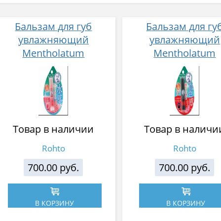
Бальзам для губ
Бальзам для гу
увлажняющий
увлажняющий
Mentholatum
Mentholatum
SPF20/PA++, с легким
SPF20/PA++, с лег
персиковым оттенком
красным оттенком,
отдушек
Товар в наличии
Товар в наличи
Rohto
Rohto
700.00 руб.
700.00 руб.
В КОРЗИНУ
В КОРЗИНУ