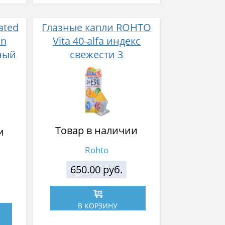
ated
Глазные капли ROHTO
On
Vita 40-alfa индекс
ный
свежести 3
мл
Товар в наличии
и
Rohto
650.00 руб.
В КОРЗИНУ