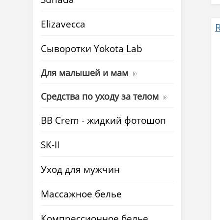
Elizavecca
Cыворотки Yokota Lab
Для малышей и мам
Средства по уходу за телом
BB Crem - жидкий фотошоп
SK-II
Уход для мужчин
Массажное белье
Компрессионное белье