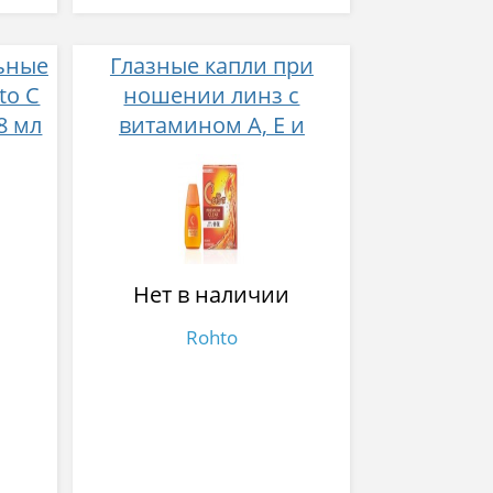
ьные
Глазные капли при
to C
ношении линз с
8 мл
витамином А, Е и
таурином Rohto C Cure
Premium Clear 18 мл
Нет в наличии
Rohto