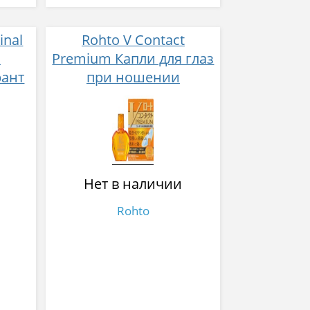
inal
Rohto V Contact
k
Premium Капли для глаз
рант
при ношении
контактных линз с
высокой
концентрацией
провитамина А 15 мл
Нет в наличии
Rohto