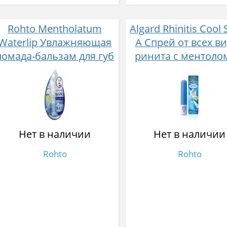
Rohto Mentholatum
Algard Rhinitis Cool 
Waterlip Увлажняющая
A Спрей от всех в
помада-бальзам для губ
ринита с ментоло
с ментолом 4,5 г
мл
Нет в наличии
Нет в наличии
Rohto
Rohto