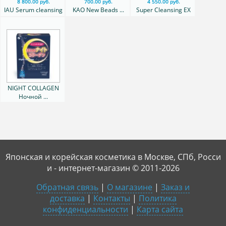
8 800.00 руб.
700.00 руб.
4 550.00 руб.
IAU Serum cleansing
KAO New Beads ...
Super Cleansing EX
...
NIGHT COLLAGEN
Ночной ...
Японская и корейская косметика в Москве, СПб, Росси
и - интернет-магазин © 2011-2026
Обратная связь
|
О магазине
|
Заказ и
доставка
|
Контакты
|
Политика
конфиденциальности
|
Карта сайта