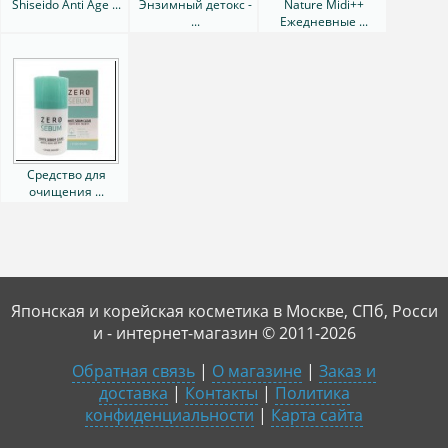
Shiseido Anti Age ...
Энзимный детокс -
Nature Midi++
...
Ежедневные ...
Средство для
очищения ...
Японская и корейская косметика в Москве, СПб, Росси
и - интернет-магазин © 2011-2026
Обратная связь
|
О магазине
|
Заказ и
доставка
|
Контакты
|
Политика
конфиденциальности
|
Карта сайта