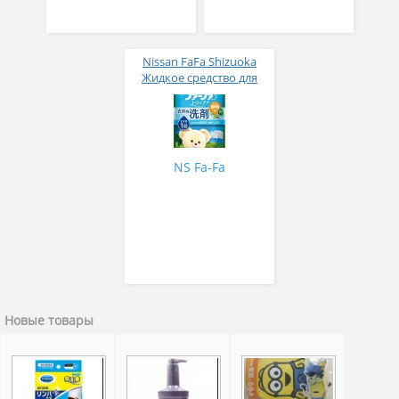
Nissan FaFa Shizuoka
Жидкое средство для
стирки белья (с
антибактериальным
эффектом и ароматом
зеленого чая) 720мл
NS Fa-Fa
Новые товары