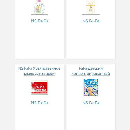
детского белья
цветочно-цитрусовый
(натуральный аромат
ароматом Fine Fragrance
бергамота) 800 мл
Artist Selection Bon
Conge 500мл
NS Fa-Fa
NS Fa-Fa
NS FaFa Хозяйственное
FaFa Детский
мыло для стирки
концентрированный
одежды, воротничков,
кондиционер для белья
носков 150 г
с цветочным ароматом
Прикосновение облака
1650 мл
NS Fa-Fa
NS Fa-Fa