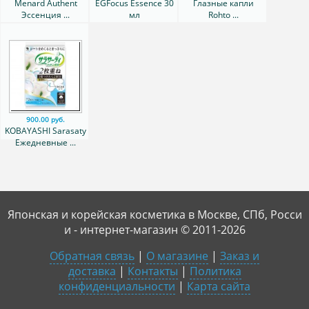
Menard Authent
EGFocus Essence 30
Глазные капли
Эссенция ...
мл
Rohto ...
900.00 руб.
KOBAYASHI Sarasaty
Ежедневные ...
Японская и корейская косметика в Москве, СПб, Росси
и - интернет-магазин © 2011-2026
Обратная связь
|
О магазине
|
Заказ и
доставка
|
Контакты
|
Политика
конфиденциальности
|
Карта сайта