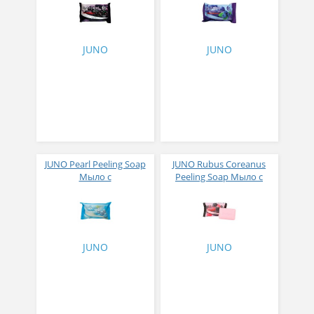
эффектом с асаи 150 г
эффектом с черникой
150 г
JUNO
JUNO
JUNO Pearl Peeling Soap
JUNO Rubus Coreanus
Мыло с
Peeling Soap Мыло с
отшелушивающим
отшелушивающим
эффектом с жемчугом
эффектом с малиной 150
150 г
г
JUNO
JUNO