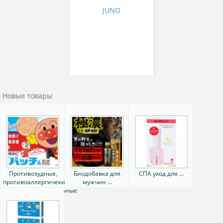
JUNO
Новые товары
Противозудные,
Биодобавка для
СПА уход для ...
противоаллергичекие,
мужчин ...
противовосполительные
...