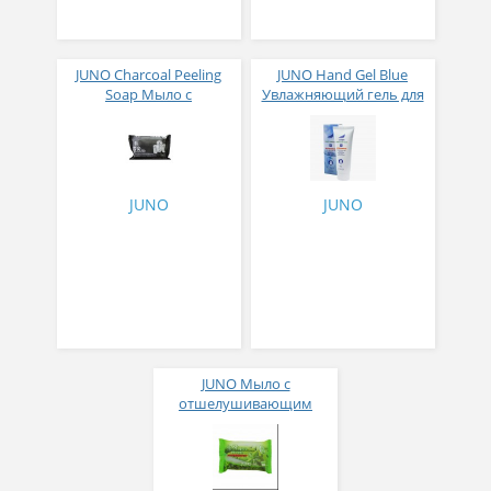
JUNO Charcoal Peeling
JUNO Hand Gel Blue
Soap Мыло с
Увлажняющий гель для
отшелушивающим
рук с
эффектом с углем 150 г
антибактериальным
эффектом 100 мл
JUNO
JUNO
JUNO Мыло с
отшелушивающим
эффектом с зеленым
чаем 150 г