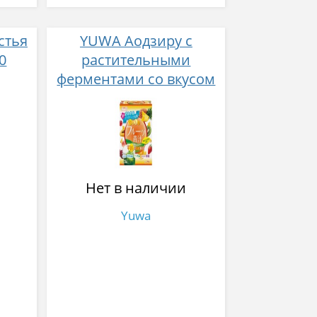
стья
YUWA Аодзиру c
0
растительными
ферментами со вкусом
ананаса № 20
Нет в наличии
Yuwa