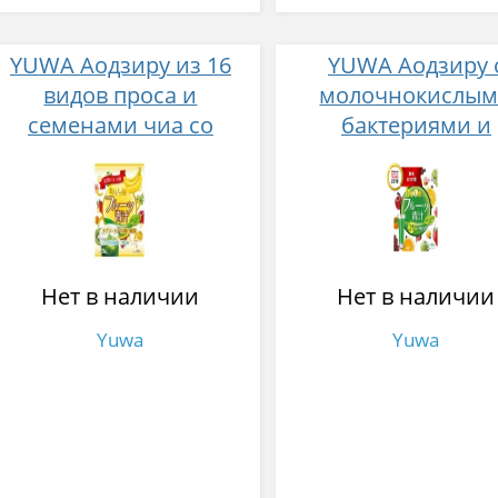
YUWA Аодзиру из 16
YUWA Аодзиру 
видов проса и
молочнокислы
семенами чиа со
бактериями и
вкусом банана 20
ферментами с
пакетиков
фруктовым вкусом 
Нет в наличии
Нет в наличии
Yuwa
Yuwa