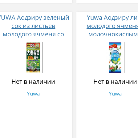
YUWA Аодзиру зеленый
Yuwa Аодзиру ли
сок из листьев
молодого ячменя
молодого ячменя со
молочнокислы
вкусом чая Матча 2 гр
бактериями, 86 в
100 шт
растительных
ферментов со вку
йогурта № 40
Нет в наличии
Нет в наличии
Yuwa
Yuwa