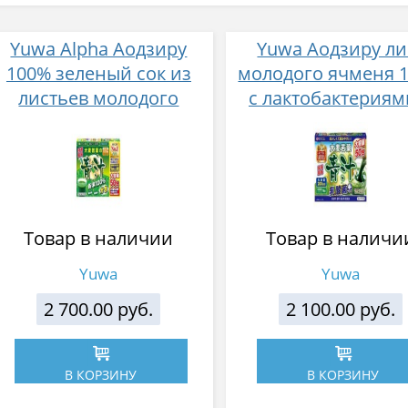
Yuwa Alpha Аодзиру
Yuwa Аодзиру ли
100% зеленый сок из
молодого ячменя 
листьев молодого
с лактобактериям
ячменя 3 гр 50 шт
растительным
ферментами 3 гр 5
Товар в наличии
Товар в наличи
Yuwa
Yuwa
2 700.00 руб.
2 100.00 руб.
В КОРЗИНУ
В КОРЗИНУ