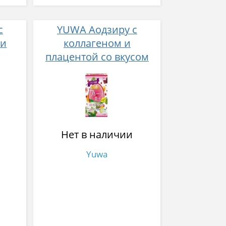
с
YUWA Аодзиру с
ми
коллагеном и
плацентой со вкусом
фруктов № 20
№ 20
Нет в наличии
Yuwa