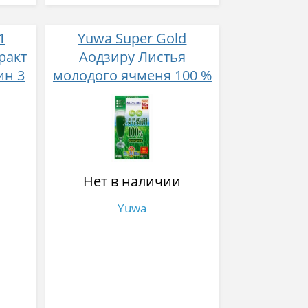
1
Yuwa Super Gold
ракт
Аодзиру Листья
ин 3
молодого ячменя 100 %
3 гр 25 стиков
Нет в наличии
Yuwa