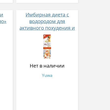
 и
Имбирная диета с
ло»
водородом для
активного похудения и
очищения от токсинов
№ 60
Нет в наличии
Yuwa