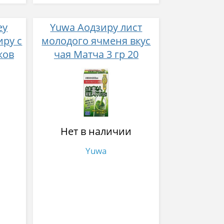
ey
Yuwa Аодзиру лист
иру с
молодого ячменя вкус
ков
чая Матча 3 гр 20
стиков
Нет в наличии
Yuwa