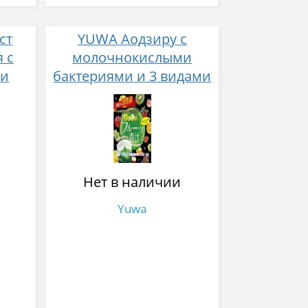
ст
YUWA Аодзиру с
 с
молочнокислыми
ми
бактериями и 3 видами
идов
активированного угля
№ 20
сом
Нет в наличии
Yuwa