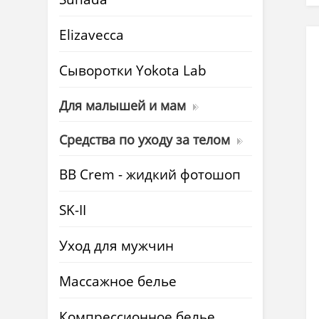
Elizavecca
Cыворотки Yokota Lab
Для малышей и мам
Средства по уходу за телом
BB Crem - жидкий фотошоп
SK-II
Уход для мужчин
Массажное белье
Компрессионное белье