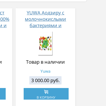
ст
YUWA Аодзиру с
100%
молочнокислыми
и и
бактериями и
и
ферментами с
0 шт
фруктовым вкусом № 40
и
Товар в наличии
Yuwa
3 000.00 руб.
В КОРЗИНУ