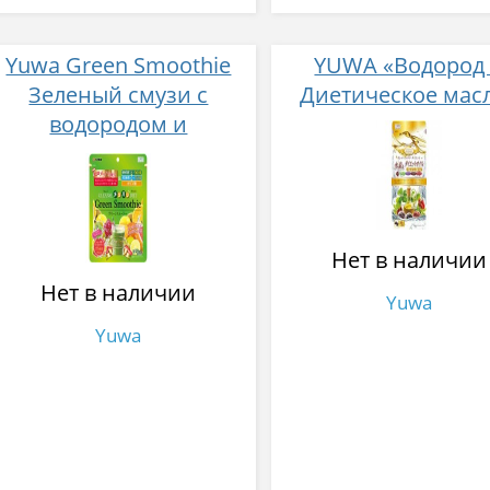
Yuwa Green Smoothie
YUWA «Водород
Зеленый смузи с
Диетическое мас
водородом и
молочнокислыми
бактериями для
активного похудения и
очищения от шлаков
Нет в наличии
150 гр
Нет в наличии
Yuwa
Yuwa