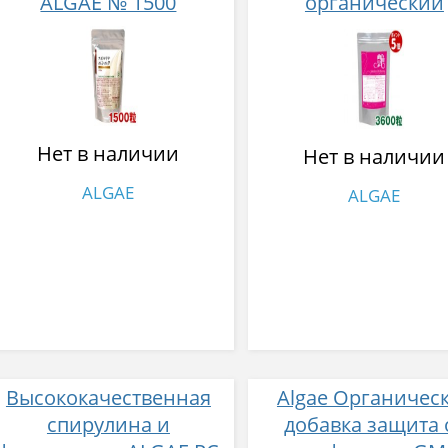
ALGAE № 1500
органический
германий и свин
плацента ALGA
Spirulina GM Place
3600
Нет в наличии
Нет в наличии
ALGAE
ALGAE
Высококачественная
Algae Органичес
спирулина и
добавка защита 