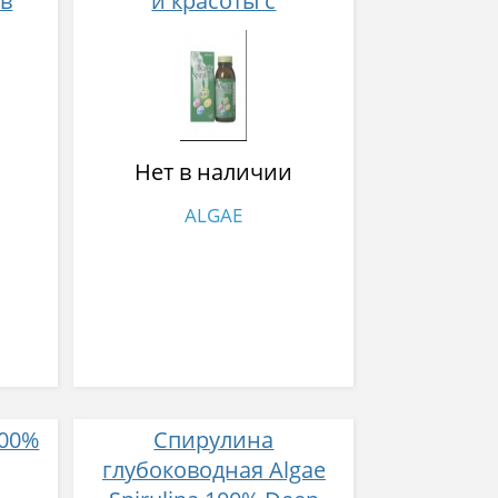
ов
и красоты с
кой
молочнокислыми
слом
бактериями и магнием
 чая
550 таблеток
в
Нет в наличии
ALGAE
100%
Спирулина
глубоководная Algae