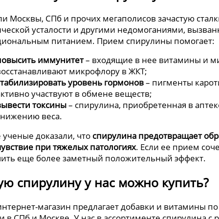
и Москвы, СПб и прочих мегаполисов зачастую стал
ической усталости и другими недомоганиями, вызв
циональным питанием. Прием спирулины помогает:
повысить иммунитет
– входящие в нее витамины и м
восстанавливают микрофлору в ЖКТ;
стабилизировать уровень гормонов
– пигменты карот
активно участвуют в обмене веществ;
вывести токсины
– спирулина, приобретенная в аптек
снижению веса.
 ученые доказали, что
спирулина предотвращает обр
увствие при тяжелых патологиях
. Если ее прием соч
чить еще более заметный положительный эффект.
ую спирулину у нас можно купить?
нтернет-магазин предлагает добавки и витамины п
и в СПб и Москве. У нас в ассортименте спирулина 