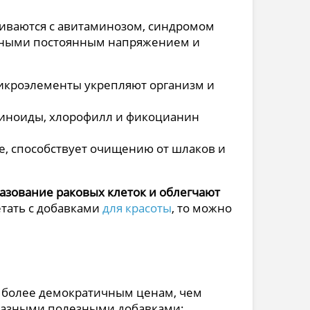
киваются с авитаминозом, синдромом
анными постоянным напряжением и
икроэлементы укрепляют организм и
иноиды, хлорофилл и фикоцианин
е, способствует очищению от шлаков и
азование раковых клеток и облегчают
етать с добавками
для красоты
, то можно
о более демократичным ценам, чем
с разными полезными добавками: