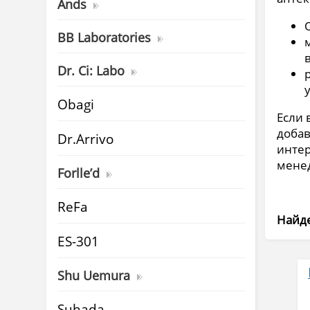
Ands
BB Laboratories
Dr. Ci: Labo
Obagi
Если 
доба
Dr.Arrivo
интер
менед
Forlle’d
ReFa
Найде
ES-301
Shu Uemura
Suhada