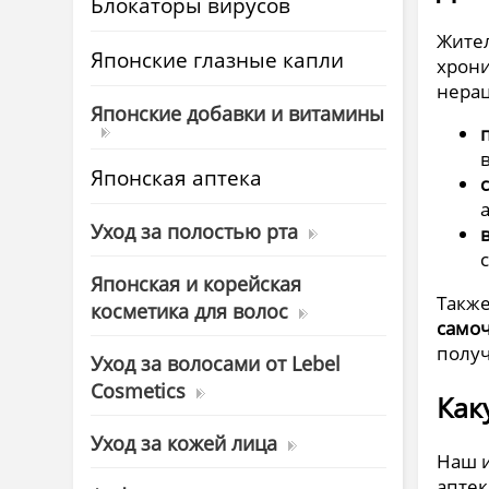
Блокаторы вирусов
Жител
Японские глазные капли
хрон
нера
Японские добавки и витамины
Японская аптека
Уход за полостью рта
Японская и корейская
Также
косметика для волос
самоч
полу
Уход за волосами от Lebel
Cosmetics
Как
Уход за кожей лица
Наш и
аптек