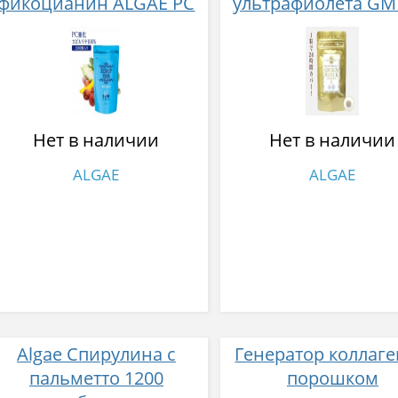
фикоцианин ALGAE PC
ультрафиолета GM
№ 1500
Block с германие
комплексом Nutrux
№ 30
Нет в наличии
Нет в наличии
ALGAE
ALGAE
Algae Спирулина с
Генератор коллаге
пальметто 1200
порошком