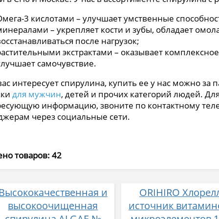
Омега-3 кислотами – улучшает умственные способнос
минералами – укрепляет кости и зубы, обладает ом
восстанавливаться после нагрузок;
растительными экстрактами – оказывает комплексное
улучшает самочувствие.
вас интересует спирулина, купить ее у нас можно за 
вки
для мужчин
, детей и прочих категорий людей. Дл
есующую информацию, звоните по контактному теле
жерам через социальные сети.
но товаров: 42
Высококачественная и
ORIHIRO Хлорел
высокоочищенная
источник витамин
спирулина ALGAE №
микроэлементов 1