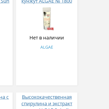
 Sun
кунжут ALGAE № 1800
м и
 Sun
Нет в наличии
ALGAE
на с
Высококачественная
спирулина и экстракт