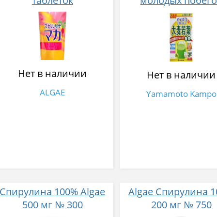
таблеток
молодых побег
ячменя с гавайс
спирулиной и ма
из семян Чиа вкус
матча 36 стико
Нет в наличии
Нет в наличии
ALGAE
Yamamoto Kampo
Спирулина 100% Algae
Algae Спирулина 
500 мг № 300
200 мг № 750