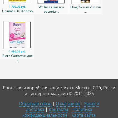
Wellness Gasseri
Obagi Serum Vitamin
1 700.00 руб.
Unimat ZOO Железо
bacteria ...
...
...
1 050.00 руб.
Biore Салфетки для
...
Японская и корейская косметика в Москве, СПб, Росси
и - интернет-магазин © 2011-2026
Обратная связь
|
О магазине
|
Заказ и
доставка
|
Контакты
|
Политика
конфиденциальности
|
Карта сайта