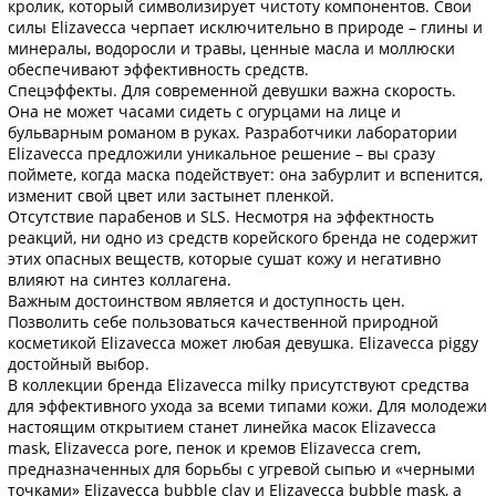
кролик, который символизирует чистоту компонентов. Свои
силы Elizavecca черпает исключительно в природе – глины и
минералы, водоросли и травы, ценные масла и моллюски
обеспечивают эффективность средств.
Спецэффекты. Для современной девушки важна скорость.
Она не может часами сидеть с огурцами на лице и
бульварным романом в руках. Разработчики лаборатории
Elizavecca предложили уникальное решение – вы сразу
поймете, когда маска подействует: она забурлит и вспенится,
изменит свой цвет или застынет пленкой.
Отсутствие парабенов и SLS. Несмотря на эффектность
реакций, ни одно из средств корейского бренда не содержит
этих опасных веществ, которые сушат кожу и негативно
влияют на синтез коллагена.
Важным достоинством является и доступность цен.
Позволить себе пользоваться качественной природной
косметикой Elizavecca может любая девушка. Elizavecca piggy
достойный выбор.
В коллекции бренда Elizavecca milky присутствуют средства
для эффективного ухода за всеми типами кожи. Для молодежи
настоящим открытием станет линейка масок Elizavecca
mask, Elizavecca pore, пенок и кремов Elizavecca crem,
предназначенных для борьбы с угревой сыпью и «черными
точками» Elizavecca bubble clay и Elizavecca bubble mask, а