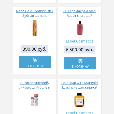
Nano Gold Toothbrush /
IAU Аромакрем Melt
Зубная щетка c
Repair с тающей
наночастицами золота,
текстурой для
сверхтонкой двойной
увлажнения волос 600
щетиной, средней
мл
жесткости, стандартная
чистящая головка,
Lebel Cosmetics
изогнутая ручка
390.00 руб.
6 500.00 руб.
В КОРЗИНУ
В КОРЗИНУ
Антисептический,
Hair Soap with Marigold
снимающий боль и
Шампунь для жирной
ранозаживляющий
кожи головы календула
спрей для царапин и ран
240 мл
Lebel Cosmetics