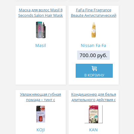
Маска для волос Masil 8
FaFa Fine Fragrance
Seconds Salon Hair Mask
Beaute Антистатический
200 мл
кондиционер для белья
с ароматом цветов,
мускуса и сандалового
дерева 600 мл
Masil
Nissan Fa-Fa
700.00 руб.
В КОРЗИНУ
Увлажняющая губная
Кондиционер для белья
помада – тинт с
длительного действия с
аппликатором KOJI,
аромакапсулами с
Красно-оранжевый
экзотическим ароматом
500 мл
KOJI
KAN