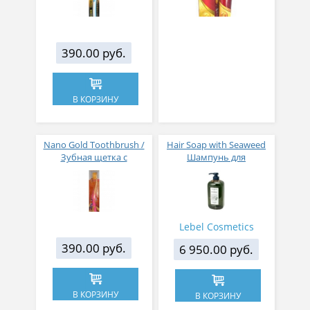
жесткости,
суперкомпактная
чистящая головка
390.00 руб.
В КОРЗИНУ
Nano Gold Toothbrush /
Hair Soap with Seaweed
Зубная щетка c
Шампунь для
наночастицами золота,
поврежденных волос
сверхтонкой двойной
морские водоросли 1000
щетиной, средней
мл
жесткости "Юниор"
Lebel Cosmetics
390.00 руб.
6 950.00 руб.
В КОРЗИНУ
В КОРЗИНУ