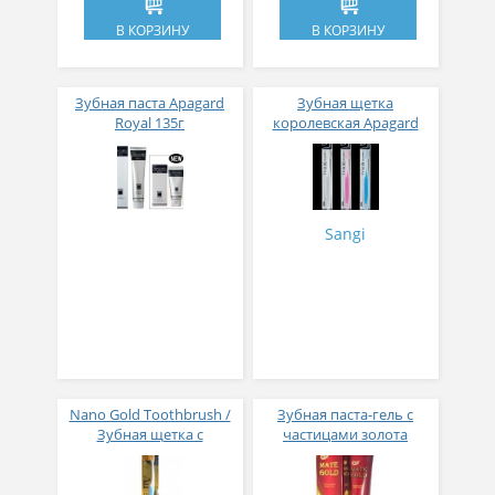
В КОРЗИНУ
В КОРЗИНУ
Зубная паста Apagard
Зубная щетка
Royal 135г
королевская Apagard
ионная 1 штука
Sangi
Nano Gold Toothbrush /
Зубная паста-гель с
Зубная щетка c
частицами золота
наночастицами золота,
сверхтонкой двойной
щетиной, средней