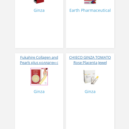
№ 14
с ягодным вкусом 8 гр
31 стик
Ginza
Earth Pharmaceutical
Fukahire Collagen and
CHIECO GINZA TOMATO
Pearls plus коллаген с
Rose Placenta Jewel
жемчужным порошком
Экстракт плаценты розы
№ 30
в желе № 30
Ginza
Ginza