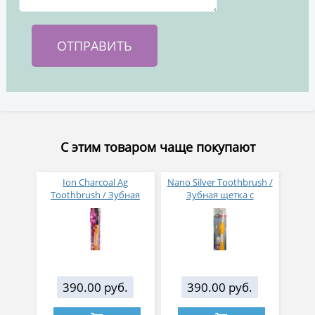
С этим товаром чаще покупают
Ion Charcoal Ag
Nano Silver Toothbrush /
Toothbrush / Зубная
Зубная щетка c
щетка с древесным
наночастицами серебра,
углем и ионами
сверхтонкой двойной
серебра, двойной
щетиной, средней
тонкой щетиной,
жесткости, стандартная
средней жесткости,
чистящая головка,
стандартная чистящая
изогнутая ручка
головка
390.00 руб.
390.00 руб.