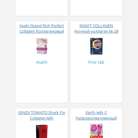
Asahi Grand Rich Perfect
NIGHT COLLAGEN
Collagen Коллагеновый
Ночной коллаген № 28
комплекс для женщин с
плацентой и
изофлавонами сои 228
гр
Asahi
Fine lab
GINZA TOMATO Shark Fin
Earth Jelly C
Collagen Jelly
Низкомолекулярный
Коллагеновое желе из
рыбный коллаген с
плавников голубой
витамином С и 5
акулы со вкусом манго
активных компонентов