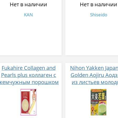
Нет в наличии
Нет в наличии
KAN
Shiseido
Fukahire Collagen and
Nihon Yakken Japa
Pearls plus коллаген с
Golden Aojiru Аод
жемчужным порошком
из листьев молод
№ 30
ячменя