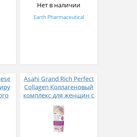
Нет в наличии
Earth Pharmaceutical
nese
Asahi Grand Rich Perfect
зиру
Collagen Коллагеновый
ого
комплекс для женщин с
плацентой и
изофлавонами сои 228
гр