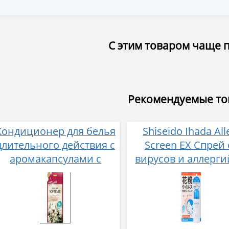
С этим товаром чаще 
Рекомендуемые т
Кондиционер для белья
Shiseido Ihada All
длительного действия с
Screen EX Спрей 
аромакапсулами с
вирусов и аллерги
экзотическим ароматом
гр
500 мл