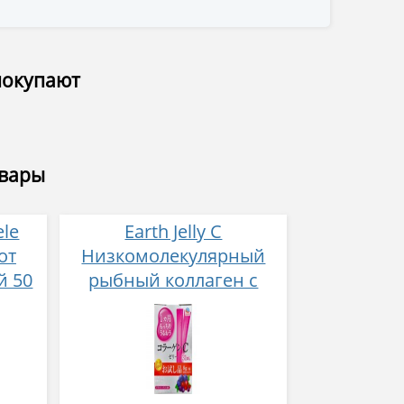
покупают
овары
ele
Earth Jelly C
от
Низкомолекулярный
й 50
рыбный коллаген с
витамином С и 5
активных компонентов
с ягодным вкусом 8 гр
31 стик