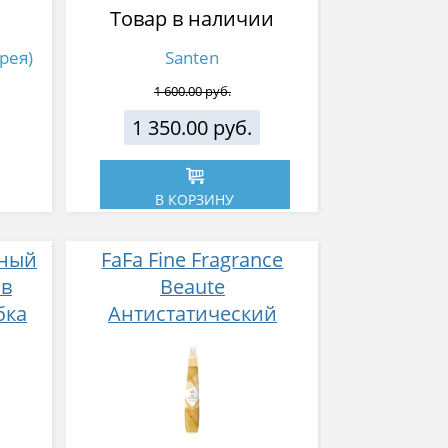
Товар в наличии
орея)
Santen
1 600.00 руб.
1 350.00 руб.
В КОРЗИНУ
ьный
FaFa Fine Fragrance
 в
Beaute
бка
Антистатический
кондиционер для белья
с ароматом цветов,
мускуса и сандалового
дерева 600 мл