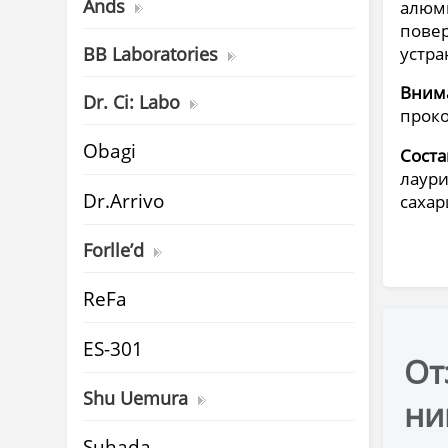
Ands
алюм
повер
BB Laboratories
устра
Вним
Dr. Ci: Labo
проко
Obagi
Соста
лаури
Dr.Arrivo
сахар
Forlle’d
ReFa
ES-301
От
Shu Uemura
ни
Suhada