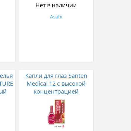
Нет в наличии
Asahi
елья
Капли для глаз Santen
ATURE
Medical 12 с высокой
ый
концентрацией
 с
активных компонентов
,6 л
12 мл