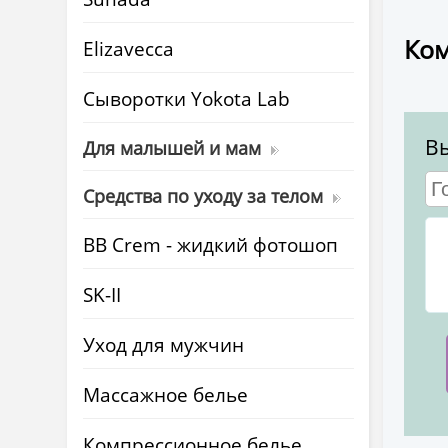
Ком
Elizavecca
Cыворотки Yokota Lab
В
Для малышей и мам
Средства по уходу за телом
BB Crem - жидкий фотошоп
SK-II
Уход для мужчин
Массажное белье
Компрессионное белье