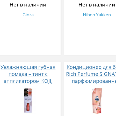
Нет в наличии
Нет в наличии
Ginza
Nihon Yakken
Увлажняющая губная
Кондиционер для б
помада – тинт с
Rich Perfume SIGN
аппликатором KOJI,
парфюмированн
Красно-оранжевый
супер-концентрат
ароматом Фиеста 1