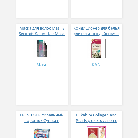
Маска для волос Masil 8
Кондиционер для белья
Seconds Salon Hair Mask
длительного действия с
200 мл
аромакапсулами с
экзотическим ароматом
500 мл
Masil
KAN
LION ТОП Стиральный
Fukahire Collagen and
порошок Сушка в
Pearls plus коллаген с
помещении коробка 900
жемчужным порошком
гр
№ 30