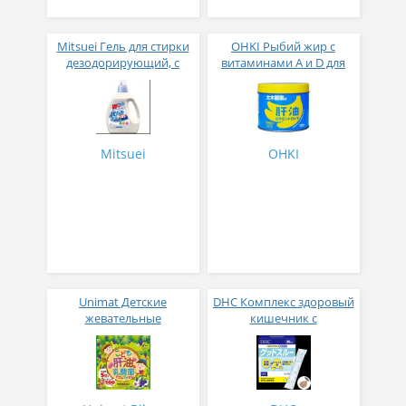
Mitsuei Гель для стирки
OHKI Рыбий жир с
дезодорирующий, с
витаминами А и D для
ферментами, аромат
детей жевательные
фруктов, 2 кг
таблетки со вкусом
банана № 120
Mitsuei
OHKI
Unimat Детские
DHC Комплекс здоровый
жевательные
кишечник с
Молочнокислые
бифидобактериями и
бактерии и витамин D со
лактоферрином 30
вкусом винограда 100
стиков
штук