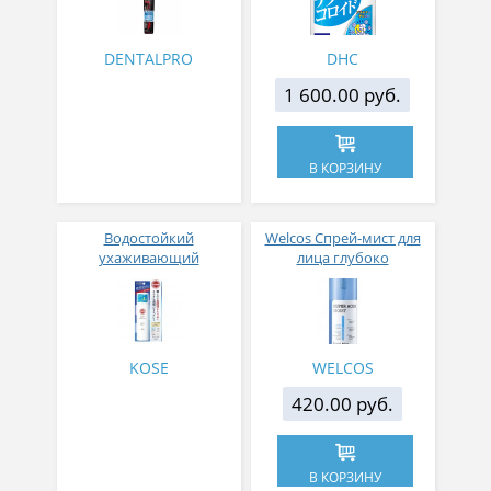
алмазной формы
средней жесткости
DENTALPRO
DHC
1 600.00 руб.
В КОРЗИНУ
Водостойкий
Welcos Спрей-мист для
ухаживающий
лица глубоко
солнцезащитный спрей
увлажняющий IOU Super
"Suncut" для лица, тела и
Aqua Moist Facial Mist,
волос SPF 50+ PA++++ 90
120 мл
г
KOSE
WELCOS
420.00 руб.
В КОРЗИНУ