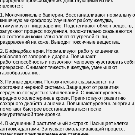
природное происхождение. Действующими из них
являются:
1. Молочнокислые бактерии. Восстанавливают нормальную
кишечную микрофлору. Улучшают работу желудка,
стимулируют пищеварение. Подстегивают обмен веществ,
запускают процесс похудения, положительно сказываются
на состоянии кожи. Избавляют от угревой сыпи,
раздражений на коже. Выводят токсичные вещества.
2. Бифидобактерии. Нормализуют работу кишечника,
избавляя от запоров и диареи. Повышают
работоспособность и позволяют человеку чувствовать себя
прекрасно. Снимают тяжесть в желудке, уменьшают
газообразование.
3. Пивные дрожжи. Положительно сказываются на
состоянии нервной системы. Защищают от развития
сердечно-сосудистых заболеваний. Снижают уровень
вредного холестерина в крови. Препятствуют развитию
сахарного диабета и анемии. Повышают уровень энергии и
помогают быстрее восстанавливаться после
изнурительной тренировки.
4. Высушенный растительный экстракт. Насыщает клетки
антиоксидантами. Запускает омолаживающий процесс,
замедляет преждевременное старение.