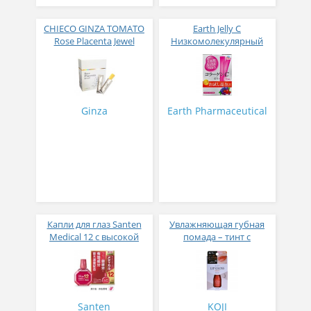
CHIECO GINZA TOMATO
Earth Jelly C
Rose Placenta Jewel
Низкомолекулярный
Экстракт плаценты розы
рыбный коллаген с
в желе № 30
витамином С и 5
активных компонентов
с ягодным вкусом 8 гр
31 стик
Ginza
Earth Pharmaceutical
Капли для глаз Santen
Увлажняющая губная
Medical 12 с высокой
помада – тинт с
концентрацией
аппликатором KOJI,
активных компонентов
Красно-оранжевый
12 мл
Santen
KOJI