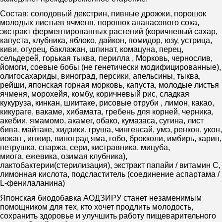
Состав: солодовый декстрин, пивные дрожжи, порошок
молодых листьев ячменя, порошок ананасового сока,
экстракт ферментированных растений (коричневый сахар,
капуста, клубника, яблоко, дайкон, помидор, юзу, устрица,
киви, огурец, баклажан, шпинат, комацуна, перец,
сельдерей, горькая тыква, перилла , Морковь, чернослив,
йомоги, соевые бобы (не генетически модифицированные),
олигосахариды, виноград, персики, апельсины, тыква,
рейши, японская горная морковь, капуста, молодые листья
ячменя, морохейя, комбу, коричневый рис, сладкая
кукуруза, кинкан, шиитаке, рисовые отруби , лимон, какао,
кикураге, вакаме, хибамата, гребень для корней, черника,
акебии, ямамомо, акамег, обако, кумазаса, сугина, лист
бива, майтаке, хидзики, груша, чингенсай, умэ, ренкон, укон,
иокан , инжир, виноград яма, гобо, брокколи, имбирь, карин,
петрушка, спаржа, сери, кистравника, мицуба,
миога, ежевика, озимая клубника),
лактобактерии(стерилизация), экстракт папайи / витамин С,
лимонная кислота, подсластитель (соединение аспартама /
L-фенилаланина)
Японская биодобавка АОДЗИРУ станет незаменимым
помощником для тех, кто хочет продлить молодость,
сохранить здоровье и улучшить работу пищеварительного