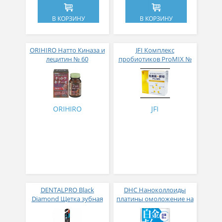
В КОРЗИНУ
В КОРЗИНУ
ORIHIRO Натто Киназа и
JFI Комплекс
лецитин № 60
пробиотиков ProMIX №
31
ORIHIRO
JFI
DENTALPRO Black
DHC Наноколлоиды
Diamond Щетка зубная
платины омоложение на
многоуровневая с
клеточном уровне № 30
ультратонкой щетиной