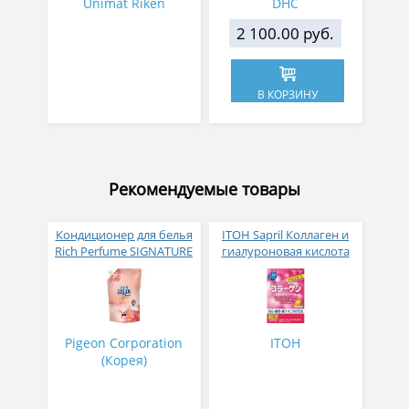
Unimat Riken
DHC
2 100.00 руб.
В КОРЗИНУ
Рекомендуемые товары
Кондиционер для белья
ITOH Sapril Коллаген и
Rich Perfume SIGNATURE
гиалуроновая кислота
парфюмированный
со вкусом манго 30
супер-концентрат с
стиков
ароматом Фиеста 1,6 л
Pigeon Corporation
ITOH
(Корея)