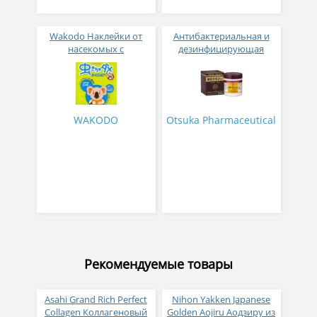
Wakodo Наклейки от
Антибактериальная и
насекомых с
дезинфицирующая
натуральными маслами
гидрофильная мазь
эвкалипта и цитронеллы
Oronine H 100г
24 штуки
WAKODO
Otsuka Pharmaceutical
Рекомендуемые товары
Asahi Grand Rich Perfect
Nihon Yakken Japanese
Collagen Коллагеновый
Golden Aojiru Аодзиру из