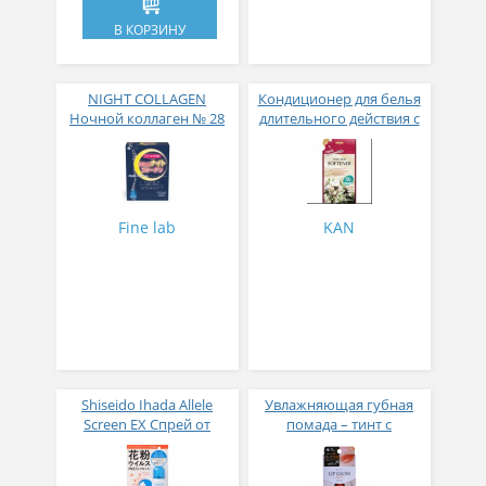
В КОРЗИНУ
NIGHT COLLAGEN
Кондиционер для белья
Ночной коллаген № 28
длительного действия с
аромакапсулами с
экзотическим ароматом
500 мл
Fine lab
KAN
Shiseido Ihada Allele
Увлажняющая губная
Screen EX Спрей от
помада – тинт с
вирусов и аллергий 50
аппликатором KOJI,
гр
Красно-оранжевый