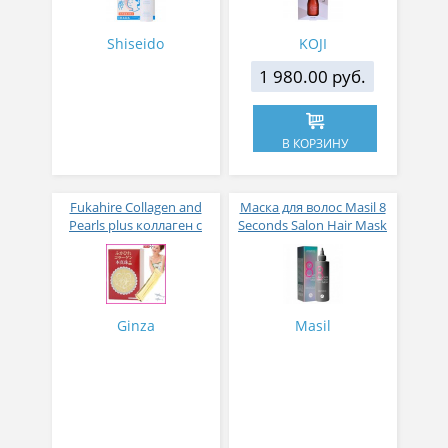
Shiseido
KOJI
1 980.00 руб.
В КОРЗИНУ
Fukahire Collagen and
Маска для волос Masil 8
Pearls plus коллаген с
Seconds Salon Hair Mask
жемчужным порошком
200 мл
№ 30
Ginza
Masil