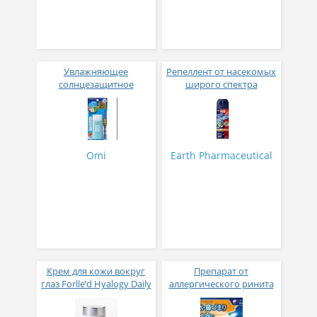
Увлажняющее
Репеллент от насекомых
солнцезащитное
широго спектра
молочко для лица и тела
действия RishRish 200 мл
OMI BROTHER Menturm
the Sun с семью
растительными
экстрактами SPF50+
Omi
Earth Pharmaceutical
PA++++ 35г 1/72
Крем для кожи вокруг
Препарат от
глаз Forlle’d Hyalogy Daily
аллергического ринита
and Nightly Cream for
Skyblon HI № 30
Eyes РН 5.7-6.7