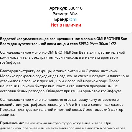
Артикул:
530410
Размер:
30мл
Бренд:
Omi
Нет в наличии
Водостойкое увлажняющее солнцезащитное молочко OMI BROTHER Sun
Bears для чувствительной кожи лица и тела SPF32 PA++ 30мл 1/72
Солнцезащитное молочко OMI BROTHER Sun Bears для чувствительной
кожи лица и тела с экстрактом корня лакрицы и нежным ароматом
грейпфрута.
Благодаря экстракту лакрицы, а также витамину С увлажняет кожу.
Молочко прекрасно подходит для отдыха на свежем воздухе и пляже: оно
устойчиво не только к пресной, но и к соленой морской воде. После
нанесения на кожу быстро высыхает и становится прозрачным, не
оставляя белых разводов. Обладает приятным ароматом грейпфрута.
Солнцезащитное молочко надежно оградит вашу кожу от вредного
воздействия ультрафиолетовых лучей А и В-типа и солнечных ожогов.
Подходит для чувствительной и нежной кожи. Имеет высокий фактор
защиты.
Применение:
Наносить на чистую сухую кожу лица и тела. При
длительном пребывании на активном солнце наносить молочко через