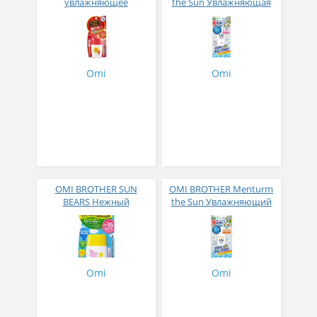
увлажняющее
the Sun Увлажняющая
солнцезащитное
солнцезащитная
молочко для лица и тела
эссенция для лица и
OMI BROTHER Sun Bears
тела, с семью
SPF50+ PA++++ 30г 1/72
растительными
экстрактами SPF50+
Omi
Omi
PA++++ 80 г
OMI BROTHER SUN
OMI BROTHER Menturm
BEARS Нежный
the Sun Увлажняющий
солнцезащитный гель
солнцезащитный гель
для чувствительной
для лица и тела, с семью
кожи SPF35 PA+++ 30 гр
растительными
экстрактами SPF50+
PA++++ ,100г
Omi
Omi