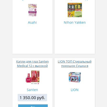
комплекс для женщин с
листьев молодого
плацентой и
ячменя
изофлавонами сои 228
гр
Asahi
Nihon Yakken
Капли для глаз Santen
LION ТОП Стиральный
Medical 12 с высокой
порошок Сушка в
концентрацией
помещении коробка 900
активных компонентов
гр
12 мл
Santen
LION
1 350.00 руб.