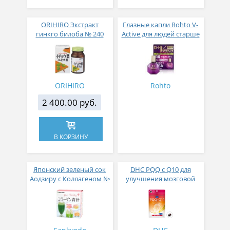
ORIHIRO Экстракт
Глазные капли Rohto V-
гинкго билоба № 240
Active для людей старше
50 лет индекс свежести 2
ORIHIRO
Rohto
2 400.00 руб.
В КОРЗИНУ
Японский зеленый сок
DHC PQQ с Q10 для
Аодзиру с Коллагеном №
улучшения мозговой
14
активности и улучшения
памяти 30 капсул на 30
дней