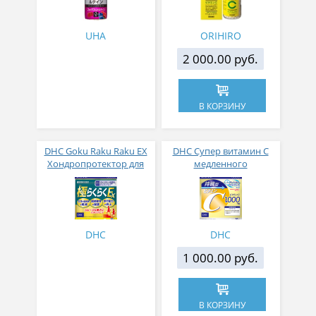
со вкусом ягод № 60
UHA
ORIHIRO
2 000.00 руб.
В КОРЗИНУ
DHC Goku Raku Raku EX
DHC Супер витамин С
Хондропротектор для
медленного
суставов Движение в
высвобождения 1000 мг
радость 240 таблеток на
30 дней
DHC
DHC
1 000.00 руб.
В КОРЗИНУ