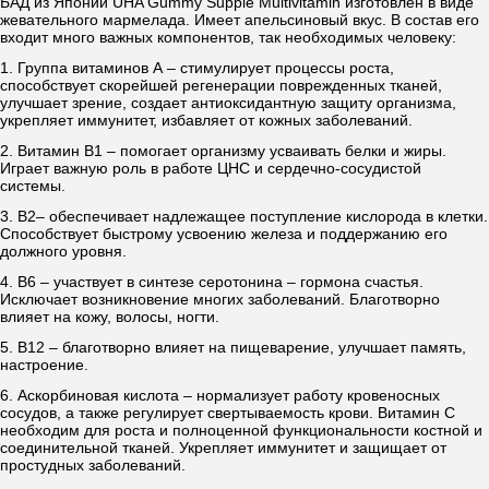
БАД из Японии UHA Gummy Supple Multivitamin изготовлен в виде
жевательного мармелада. Имеет апельсиновый вкус. В состав его
входит много важных компонентов, так необходимых человеку:
1. Группа витаминов А – стимулирует процессы роста,
способствует скорейшей регенерации поврежденных тканей,
улучшает зрение, создает антиоксидантную защиту организма,
укрепляет иммунитет, избавляет от кожных заболеваний.
2. Витамин В1 – помогает организму усваивать белки и жиры.
Играет важную роль в работе ЦНС и сердечно-сосудистой
системы.
3. B2– обеспечивает надлежащее поступление кислорода в клетки.
Способствует быстрому усвоению железа и поддержанию его
должного уровня.
4. B6 – участвует в синтезе серотонина – гормона счастья.
Исключает возникновение многих заболеваний. Благотворно
влияет на кожу, волосы, ногти.
5. B12 – благотворно влияет на пищеварение, улучшает память,
настроение.
6. Аскорбиновая кислота – нормализует работу кровеносных
сосудов, а также регулирует свертываемость крови. Витамин C
необходим для роста и полноценной функциональности костной и
соединительной тканей. Укрепляет иммунитет и защищает от
простудных заболеваний.