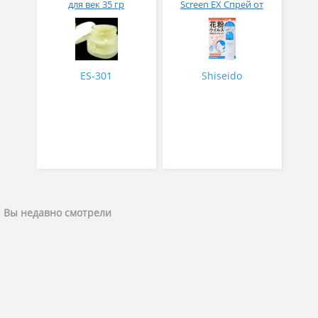
для век 35 гр
Screen EX Спрей от
вирусов и аллергий 50
гр
ES-301
Shiseido
Вы недавно смотрели