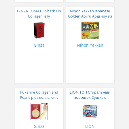
GINZA TOMATO Shark Fin
Nihon Yakken Japanese
Collagen Jelly
Golden Aojiru Аодзиру из
Коллагеновое желе из
листьев молодого
плавников голубой
ячменя
акулы со вкусом манго
№ 14
Ginza
Nihon Yakken
Fukahire Collagen and
LION ТОП Стиральный
Pearls plus коллаген с
порошок Сушка в
жемчужным порошком
помещении коробка 900
№ 30
гр
Ginza
LION