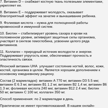
7. Витамин D – снабжает костную ткань полезными элементами,
укрепляет ее.
8. Витамин E – поддерживает молодость, оказывает
благоприятный эффект на зачатие и вынашивание ребенка.
9. Фолиевая кислота – нужна для полноценной работы
кровеносной и иммунной систем.
10. Биотин – стабилизирует уровень сахара в крови на
положенном уровне, активирует защитные силы организма,
участвует в синтезе гемоглобина, усвоении целого ряда
витаминов.
11. Коллаген – природный источник молодости и энергии.
Поддерживает упругость кожи, обеспечивает прочность и
эластичность связок.
Японский витамин
UHA
улучшает состояние ногтей, волос, кожи,
костей, организма в целом. Является хорошим дополнением к
основному ежедневному рациону.
Состав (2 мармеладок): витамин А 770 мг, витамин D3 5.5 мкг,
витамин Е 6.3 мг, витамин В1 1.2 мг, витамин В2 1,4 мг, витамин В6
1.3 мг, фолиевая кислота 240 мкг,
витамин В12 2.4 мкг, биотин
50 мг, витамин С 100 мг, коллаген 350 мг.
Способ применения: по 2 мармеладки в день.
Практически не имеет противопоказаний. В нашем онлайн-