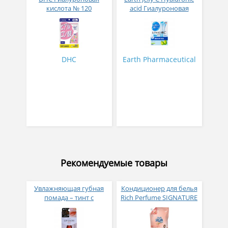
кислота № 120
acid Гиалуроновая
кислота с коллаген
пептидом и витамином
С вкус груши 10 гр 31
стик
DHC
Earth Pharmaceutical
Рекомендуемые товары
Увлажняющая губная
Кондиционер для белья
помада – тинт с
Rich Perfume SIGNATURE
аппликатором KOJI,
парфюмированный
Красно-оранжевый
супер-концентрат с
ароматом Фиеста 1,6 л