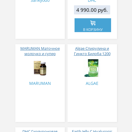
Sankyodo
DHC
4 990.00 руб.
В КОРЗИНУ
MARUMAN Маточное
Algae Спирулина и
молочко и супер
Гинкго Билоба 1200
прополис
таблеток
MARUMAN
ALGAE
DHC Гиалуроновая
Earth Jelly С Hyaluronic