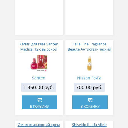
Капли для глаз Santen
FaFa Fine Fragrance
Medical 12 с высокой
Beaute Антистатический
концентрацией
кондиционер для белья
активных компонентов
с ароматом цветов,
12 мл
мускуса и сандалового
дерева 600 мл
Santen
Nissan Fa-Fa
1 350.00 руб.
700.00 руб.
В КОРЗИНУ
В КОРЗИНУ
Омолаживающий крем
Shiseido Ihada Allele