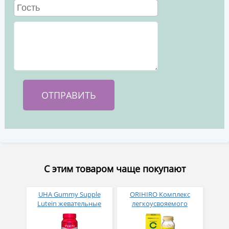
С этим товаром чаще покупают
UHA Gummy Supple
ORIHIRO Комплекс
Lutein жевательные
легкоусвояемого
витамины для глаз с
витамина С 1000мг №
лютеином и черникой
300