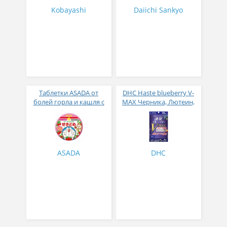
Kobayashi
Daiichi Sankyo
Таблетки ASADA от
DHC Haste blueberry V-
болей горла и кашля с
MAX Черника, Лютеин,
клубничным вкусом №
Астаксантин № 60
30
ASADA
DHC