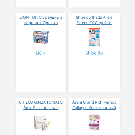
LION ТОП Стиральный
Shiseido Ihada Allele
порошок Сушка в
Screen EX Спрей от
помещении коробка 900
вирусов и аллергий 50
гр
гр
LION
Shiseido
CHIECO GINZA TOMATO
Asahi Grand Rich Perfect
Rose Placenta Jewel
Collagen Коллагеновый
Экстракт плаценты розы
комплекс для женщин с
в желе № 30
плацентой и
изофлавонами сои 228
гр