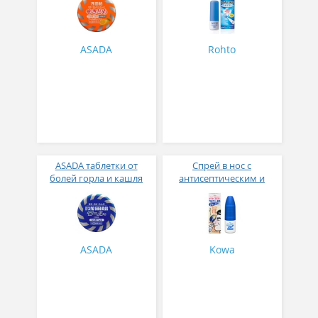
№ 36
мл
ASADA
Rohto
ASADA таблетки от
Спрей в нос с
болей горла и кашля
антисептическим и
охлаждающие
антибактериальным
ментоловый вкус 50
эффектом Kowa
штук
Korgengenkowa rhinitis
Jet 30 мл
ASADA
Kowa