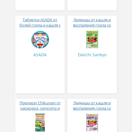
Таблетки ASADA от
Леденцы от кашля и
болей горла и кашля с
воспаления горла со
виноградным вкусом №
вкусом лайма без сахара
30
№ 24
ASADA
Daiichi Sankyo
Препарат Chikunain от
Леденцы от кашля и
насморка, синусита и
воспаления горла со
гайморита № 112
вкусом черники без
сахара № 24