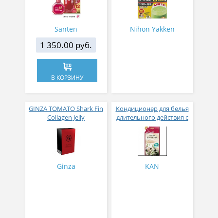
12 мл
Santen
Nihon Yakken
1 350.00 руб.
В КОРЗИНУ
GINZA TOMATO Shark Fin
Кондиционер для белья
Collagen Jelly
длительного действия с
Коллагеновое желе из
аромакапсулами с
плавников голубой
экзотическим ароматом
акулы со вкусом манго
500 мл
№ 14
Ginza
KAN