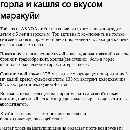
горла и кашля со вкусом
маракуйи
Таблетки ASADA от боли в горле и сухого кашля подходят
детям с 5 лет и взрослым. Три активных компонента не только
снимают боль в горле, но и лечат болезненный, лающий кашель,
отек слизистых горла.
Показания к применению: сухой кашель, астматический кашель,
бронхит, трахеобронхит, хрипы(свистящие), боль в горле,
осиплость, воспаление горла, потеря голоса.
Состав:
хвойн эк-кт 37,5 мг, гидрат хлорида цетилпиридиния 3
мг, калий крезол сульфокислоты 135 мг, экстракт колокольчика
94,5, экстракт ипекакуаны 40,5 мг.
Вспомогательные вещества: сироп мальтозы, аскорбиновая
кислота, пчелиный воск, глиццеризовые эфиры, подсластитель,
ароматизатор.
Хвойн эк-кт оказывает противокашлевое и
бронходилатирующее действие
Гидрат хлорида цетилпиридиния обладает противовирусным