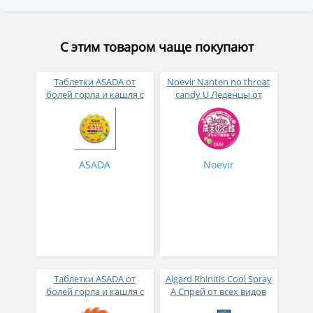
С этим товаром чаще покупают
Таблетки ASADA от
Noevir Nanten no throat
болей горла и кашля с
candy U Леденцы от
лимонным вкусом № 36
кашля и боли в горле со
вкусом медовой сливы
№ 54
ASADA
Noevir
Таблетки ASADA от
Algard Rhinitis Cool Spray
болей горла и кашля с
A Спрей от всех видов
апельсиновым вкусом
ринита с ментолом 15