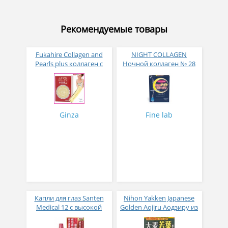
Рекомендуемые товары
Fukahire Collagen and
NIGHT COLLAGEN
Pearls plus коллаген с
Ночной коллаген № 28
жемчужным порошком
№ 30
Ginza
Fine lab
Капли для глаз Santen
Nihon Yakken Japanese
Medical 12 с высокой
Golden Aojiru Аодзиру из
концентрацией
листьев молодого
активных компонентов
ячменя