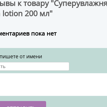
ывы к товару "Суперувлажн
n lotion 200 мл"
ентариев пока нет
пишете от имени