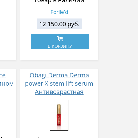
Forlle’d
12 150.00 руб.
В КОРЗИНУ
ce
Obagi Derma Derma
ином
power X stem lift serum
Антивозрастная
лифтинг-сыворотка для
лица 30 мл