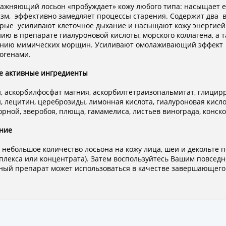
ажняющий лосьон «пробуждает» кожу любого типа: насыщает е
зм, эффективно замедляет процессы старения. Содержит два в
орые усиливают клеточное дыхание и насыщают кожу энергией.
ию в препарате гиалуроновой кислоты, морского коллагена, а 
нию мимических морщин. Усиливают омолаживающий эффект ви
огенами.
е активные ингредиенты
, аскорбилфосфат магния, аскорбилтетраизопальмитат, глицирр
, лецитин, цереброзиды, лимонная кислота, гиалуроновая кислот
орной, зверобоя, плюща, гамамелиса, листьев винограда, конско
ние
 небольшое количество лосьона на кожу лица, шеи и декольте 
плекса или концентрата). Затем воспользуйтесь Вашим повсе
ный препарат может использоваться в качестве завершающего 