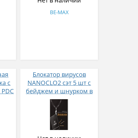
Нет в наличии
BE-MAX
ная
Блокатор вирусов
ка с
NANOCLO2 сэт 5 шт с
м PDC
бейджем и шнурком в
RATE
черном дизайне