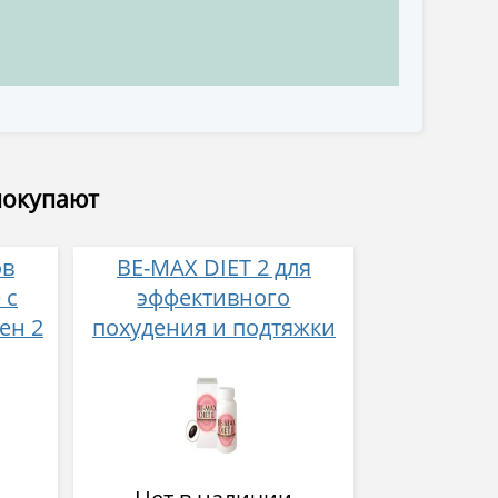
покупают
ов
BE-MAX DIET 2 для
 с
эффективного
ен 2
похудения и подтяжки
й
кожи № 90