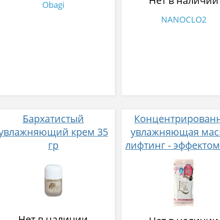
Нет в наличии
Obagi
NANOCLO2
Бархатистый
Концентрирован
увлажняющий крем 35
увлажняющая мас
гр
лифтинг - эффекто
LIFTARNA CONCENT
MASK 7 шт
Нет в наличии