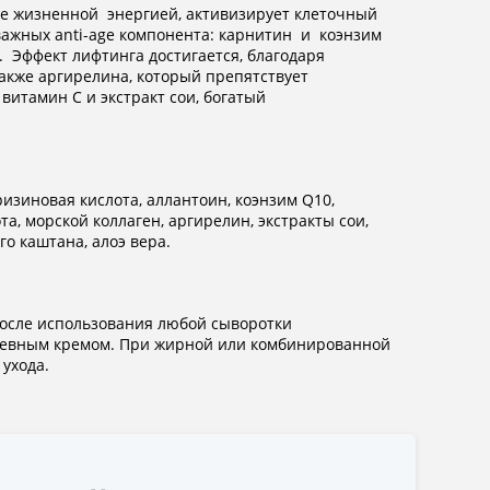
е жизненной энергией, активизирует клеточный
ажных anti-age компонента: карнитин и коэнзим
 Эффект лифтинга достигается, благодаря
также аргирелина, который препятствует
тамин С и экстракт сои, богатый
изиновая кислота, аллантоин, коэнзим Q10,
а, морской коллаген, аргирелин, экстракты сои,
го каштана, алоэ вера.
после использования любой сыворотки
дневным кремом. При жирной или комбинированной
ухода.