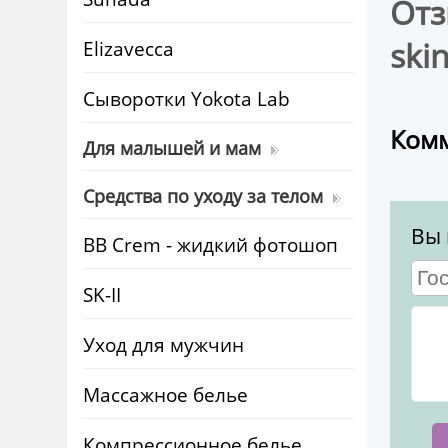
Отз
ski
Elizavecca
Cыворотки Yokota Lab
Комм
Для малышей и мам
Средства по уходу за телом
Вы 
BB Crem - жидкий фотошоп
SK-II
Уход для мужчин
Массажное белье
Компрессионное белье