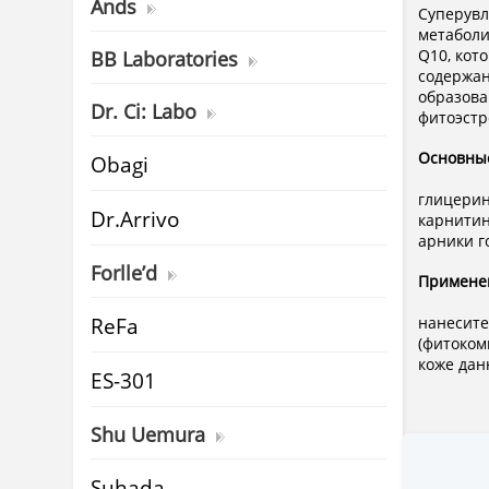
Ands
Суперувл
метаболи
Q10, кот
BB Laboratories
содержан
образова
Dr. Ci: Labo
фитоэстр
Основны
Obagi
глицерин
Dr.Arrivo
карнитин
арники г
Forlle’d
Примене
ReFa
нанесите
(фитоком
коже дан
ES-301
Shu Uemura
Suhada