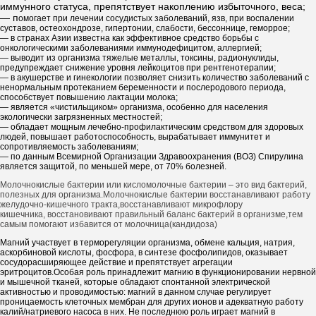
иммунного статуса, препятствует на­коплению избыточного, веса;
— п
омогает при лечении сосудистых заболеваний, язв, при воспалении
суставов, остеохондрозе, гипертонии, слабости, бессоннице, геморрое;
— в странах Азии известна как эффективное средство борьбы с
онкологическими заболеваниями иммунодефицитом, аллергией;
— выводит из организма тяжелые металлы, токсины, радионуклиды,
предупреждает снижение уровня лейкоцитов при рентгенотерапии;
— в акушерстве и гинекологии позволяет снизить количество заболеваний с
ненормальным проте­канием беременности и послеродового периода,
способствует повышению лактации молока;
— является «чистильщиком» организма, особенно для населения
экологически загрязненных местностей;
— обладает мощным лечебно-профилактическим средством для здоровых
людей, повышает работоспособность, вырабатывает иммунитет и
сопротивляемость заболеваниям;
— по данным Всемирной Организации Здравоохранения (ВОЗ) Спирулина
является защитой, по меньшей мере, от 70% болезней.
Молочнокислые бактерии или кисломолочные бактерии – это вид бактерий,
полезных для организма.Молочнокислые бактерии восстанавливают работу
желудочно-кишечного тракта,восстанавливают микрофлору
кишечника, восстановивают правильный баланс бактерий в организме,тем
самым помогают избавится от молочница(кандидоза)
Магний участвует в терморегуляции организма, обмене кальция, натрия,
аскорбиновой кислоты, фосфора, в синтезе фосфолипидов, оказывает
сосудорасширяющее действие и препятствует агрегации
эритроцитов.Особая роль принадлежит магнию в функционировании нервной
и мышечной тканей, которые обладают спонтанной электрической
активностью и проводимостью: магний в данном случае регулирует
проницаемость клеточных мембран для других ионов и адекватную работу
калий/натриевого насоса в них. Не последнюю роль играет магний в