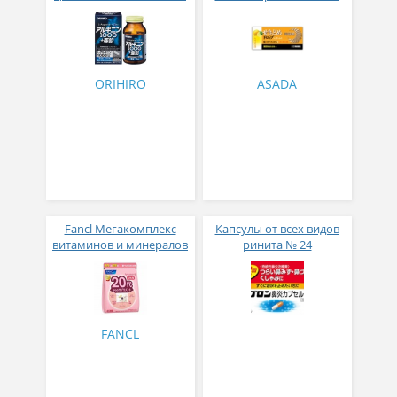
дней
лимонно ментоловым
вкусом № 24
ORIHIRO
ASADA
Fancl Мегакомплекс
Капсулы от всех видов
витаминов и минералов
ринита № 24
для женщин с 20 лет 30
пакетиков на месяц
FANCL