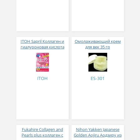
ITOH Sapril Коллаген и
Омолаживающий крем
гиалуроновая кислота
для век 35 гр
со вкусом манго 30
стиков
ITOH
ES-301
Fukahire Collagen and
Nihon Yakken Japanese
Pearls plus коллаген с
Golden Aojiru Аодзиру из