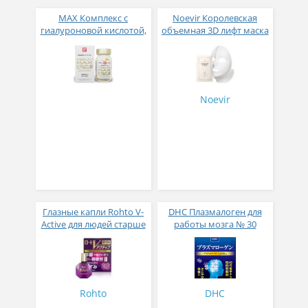
МАХ Комплекс с
Noevir Королевская
гиалуроновой кислотой,
объемная 3D лифт маска
коллагеном, маточным
№ 6
молочком и Омега 3 №
60
Noevir
Глазные капли Rohto V-
DHC Плазмалоген для
Active для людей старше
работы мозга № 30
50 лет индекс свежести 2
Rohto
DHC