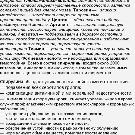
артритов.
Глютаминовая кислота
снижает потребность в
алкоголе, стабилизирует умственные способности, является
основной пищей для клеток мозга.
Тирозин
—
«эликсир
молодости» — замедляет старение организма,
предотвращает седину.
Цистин
—
обеспечивает работу
поджелудочной железы
.
Аргинин
—
повышает сексуальную
активность, способствует очищению крови от токсинов и
шлаков.
Инозитол
—
поддерживает в здоровом состоянии
печень, способствует выведению канцерогенов и избыточных
женских половых гормонов, нормализует уровень
холестерина.
Тиамин
—
укрепляет нервную систему, снижает
утомляемость, нормализует сон, сердечный ритм, устраняет
отдышку.
Фолиевая кислота
— необходима для образования
гемоглобина. Всего в состав
спирулины
входит около 2000
витаминов, минералов, аминокислот, в том числе незаменимых
полиненасыщенных жирных аминокислот и ферментов.
Спирулина
обладает уникальными свойствами и отношении:
— подавления всех серотипов гриппа;
— компенсации витаминной и минеральной недостаточности;
— нор
мализации формулы крови, снижает уровень жиров в крови,
служит профилактическим средством атеросклероза и коронарных
заболевании;
— ускорения рубцевания ран и заживления ожогов;
— клеточного и организменного омоложения;
— возвращения энзиматической активности;
— обеспечения устойчивости к радиоактивному облучению;
— нормализует обмен веществ, помогает восстановлению