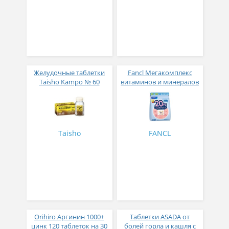
Желудочные таблетки
Fancl Мегакомплекс
Taisho Kampo № 60
витаминов и минералов
для мужчин с 20 лет 30
пакетиков
Taisho
FANCL
Orihiro Аргинин 1000+
Таблетки ASADA от
цинк 120 таблеток на 30
болей горла и кашля с