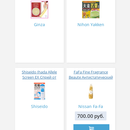
жемчужным порошком
листьев молодого
№ 30
ячменя
Ginza
Nihon Yakken
Shiseido Ihada Allele
FaFa Fine Fragrance
Screen EX Спрей от
Beaute Антистатический
вирусов и аллергий 50
кондиционер для белья
гр
с ароматом цветов,
мускуса и сандалового
дерева 600 мл
Shiseido
Nissan Fa-Fa
700.00 руб.