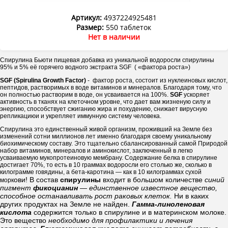
Артикул:
4937224925481
Размер:
550 таблеток
Нет в наличии
Спирулина Бьюти пищевая добавка из уникальной водоросли спирулины
95% и 5% её горячего водного экстракта SGF ( «фактора роста»)
SGF (Spirulina Growth Factor)
- фактор роста, состоит из нуклеиновых кислот,
пептидов, растворимых в воде витаминов и минералов. Благодаря тому, что
он полностью растворим в воде, он усваивается на 100%.
SGF
ускоряет
активность в тканях на клеточном уровне, что дает вам жизненую силу и
энергию, способствует сжиганию жира и похудению, снижает вирусную
репликациюи и укрепляет иммунную систему человека.
Спирулина это единственный живой организм, проживший на Земле без
изменений сотни миллионов лет именно благодаря своему уникальному
биохимическому составу. Это тщательно сбалансированный самой Природой
набор витаминов, минералов и аминокислот, заключенный в легко
усваиваемую мукопротеиновую мембрану. Содержание белка в спирулине
достигает 70%, то есть в 10 граммах водоросли его столько же, сколько в
килограмме говядины, а бета-каротина — как в 10 килограммах сухой
ови! В состав
спирулины
входит в большом количестве
синий
морк
пигмент
фикоцианин
— единственное известное вещество,
способное останавливать рост раковых клеток.
Ни в каких
других продуктах на Земле не найден.
Гамма-линоленовая
кислота
содержится только в спирулине и в материнском молоке.
Это вещество
необходимо для профилактики и лечения