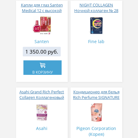
Капли для глаз Santen
NIGHT COLLAGEN
Medical 12 с высокой
Ночной коллаген № 28
концентрацией
активных компонентов
12 мл
Santen
Fine lab
1 350.00 руб.
В КОРЗИНУ
Asahi Grand Rich Perfect
Кондиционер для белья
Collagen Коллагеновый
Rich Perfume SIGNATURE
комплекс для женщин с
парфюмированный
плацентой и
супер-концентрат с
изофлавонами сои 228
ароматом Фиеста 1,6 л
гр
Asahi
Pigeon Corporation
(Корея)