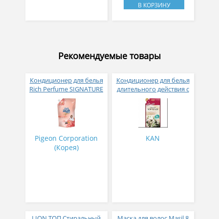
В КОРЗИНУ
Рекомендуемые товары
Кондиционер для белья
Кондиционер для белья
Rich Perfume SIGNATURE
длительного действия с
парфюмированный
аромакапсулами с
супер-концентрат с
экзотическим ароматом
ароматом Фиеста 1,6 л
500 мл
Pigeon Corporation
KAN
(Корея)
LION ТОП Стиральный
Маска для волос Masil 8