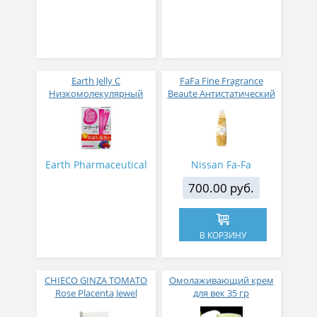
Earth Jelly C
FaFa Fine Fragrance
Низкомолекулярный
Beaute Антистатический
рыбный коллаген с
кондиционер для белья
витамином С и 5
с ароматом цветов,
активных компонентов
мускуса и сандалового
с ягодным вкусом 8 гр
дерева 600 мл
31 стик
Earth Pharmaceutical
Nissan Fa-Fa
700.00 руб.
В КОРЗИНУ
CHIECO GINZA TOMATO
Омолаживающий крем
Rose Placenta Jewel
для век 35 гр
Экстракт плаценты розы