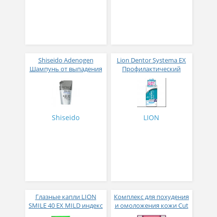
Shiseido Adenogen
Lion Dentor Systema EX
Шампунь от выпадения
Профилактический
и стимулирования роста
ополаскиватель полости
волос для сухой кожи
рта с
головы сменный блок
антибактериальным
310 мл
эффектом
спиртосодержащий 450
Shiseido
LION
мл
Глазные капли LION
Комплекс для похудения
SMILE 40 EX MILD индекс
и омоложения кожи Cut
свежести 2
Plus 1000 ResVera C 30