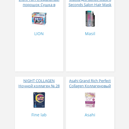
порошок Сушка в
Seconds Salon Hair Mask
помещении коробка 900
200 мл
гр
LION
Masil
NIGHT COLLAGEN
Asahi Grand Rich Perfect
Ночной коллаген № 28
Collagen Коллагеновый
комплекс для женщин с
плацентой и
изофлавонами сои 228
гр
Fine lab
Asahi