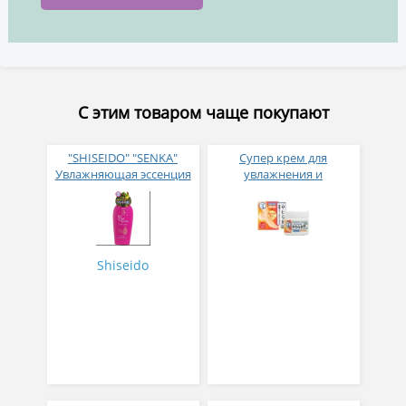
С этим товаром чаще покупают
"SHISEIDO" "SENKA"
Супер крем для
Увлажняющая эссенция
увлажнения и
для тела с маслами
размягчения кожи на
шиповника, оливы и
ногах,руках,коленях,локтях
жожоба, с цветочным
с мочевиной 90 гр.
ароматом
Shiseido