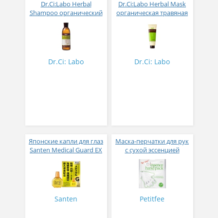
Dr.Ci:Labo Herbal
Dr.Ci:Labo Herbal Mask
Shampoo органический
органическая травяная
травяной шампунь без
маска без силикона
силикона 300мл
230гр
Dr.Ci: Labo
Dr.Ci: Labo
Японские капли для глаз
Маска-перчатки для рук
Santen Medical Guard EX
с сухой эссенцией
10
Petitfee Dry Essence Hand
Pack
Santen
Petitfee