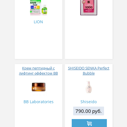
пакетиков
LION
Крем пептидный с
SHISEIDO SENKA Perfect
лифтинг-эффектом BB
Bubble
Laboratories Emollient
Дезодорирующий гель
Lift Сream 40 г
для душа с эффектом
увлажнения с
гиалуроновой кислотой
со сладким цветочным
BB Laboratories
Shiseido
ароматом
790.00 руб.