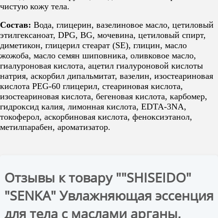
чистую кожу тела.
Состав:
Вода, глицерин, вазелиновое масло, цетиловый
этилгексаноат, DPG, BG, мочевина, цетиловый спирт,
диметикон, глицерил стеарат (SE), глицин, масло
жожоба, масло семян шиповника, оливковое масло,
гиалуроновая кислота, ацетил гиалуроновой кислоты
натрия, аскорбил дипальмитат, вазелин, изостеариновая
кислота PEG-60 глицерил, стеариновая кислота,
изостеариновая кислота, бегеновая кислота, карбомер,
гидроксид калия, лимонная кислота, EDTA-3NA,
токоферол, аскорбиновая кислота, феноксиэтанол,
метилпарабен, ароматизатор.
Отзывы к товару ""SHISEIDO"
"SENKA" Увлажняющая эссенция
для тела с маслами арганы,