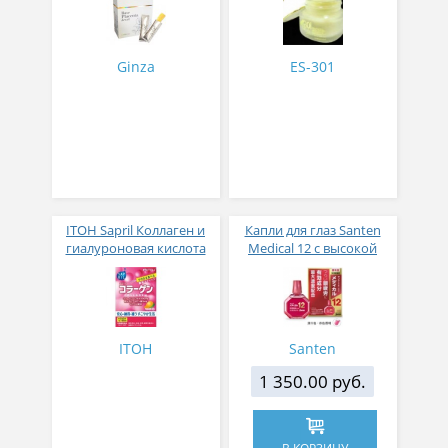
в желе № 30
Ginza
ES-301
ITOH Sapril Коллаген и
Капли для глаз Santen
гиалуроновая кислота
Medical 12 с высокой
со вкусом манго 30
концентрацией
стиков
активных компонентов
12 мл
ITOH
Santen
1 350.00 руб.