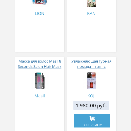
LION
KAN
Маска для волос Masil 8
Увлажняющая губная
Seconds Salon Hair Mask
помада – тинт с
200 мл
аппликатором KOJI,
Красно-оранжевый
Masil
KOJI
1 980.00 руб.
В КОРЗИНУ