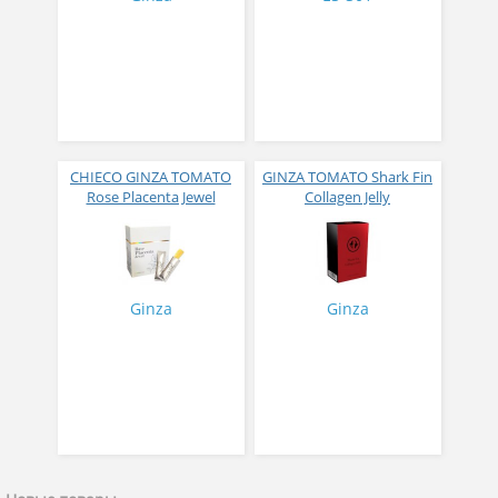
CHIECO GINZA TOMATO
GINZA TOMATO Shark Fin
Rose Placenta Jewel
Collagen Jelly
Экстракт плаценты розы
Коллагеновое желе из
в желе № 30
плавников голубой
акулы со вкусом манго
№ 14
Ginza
Ginza