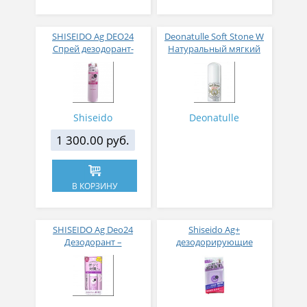
SHISEIDO Ag DEO24
Deonatulle Soft Stone W
Спрей дезодорант-
Натуральный мягкий
антиперспирант с
дезодорант-
ионами серебра сладкий
антиперспирант стик 20
аромат 142 гр
гр
Shiseido
Deonatulle
1 300.00 руб.
В КОРЗИНУ
SHISEIDO Ag Deo24
Shiseido Ag+
Дезодорант –
дезодорирующие
антиперспирант с
салфетки с ионами
ионами серебра
серебра и гиалуроновой
роликовый аромат
кислотой с запахом
свежего мыла 40 мл.
свежего мыла № 40