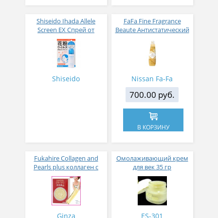
Shiseido Ihada Allele
FaFa Fine Fragrance
Screen EX Спрей от
Beaute Антистатический
вирусов и аллергий 50
кондиционер для белья
гр
с ароматом цветов,
мускуса и сандалового
дерева 600 мл
Shiseido
Nissan Fa-Fa
700.00 руб.
В КОРЗИНУ
Fukahire Collagen and
Омолаживающий крем
Pearls plus коллаген с
для век 35 гр
жемчужным порошком
№ 30
Ginza
ES-301