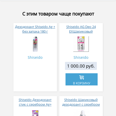
С этим товаром чаще покупают
Дезодорант Shiseido Ag +
Shiseido AG Deo 24
без запаха 180 г
EXШариковый
дезодорант без запаха
40 мл
Shiseido
Shiseido
1 000.00 руб.
В КОРЗИНУ
Shiseido Дезодорант
Shiseido Шариковый
стик с серебром Ag+
дезодорант с серебром
запах свежего мыла 20 г
Ag+ аромат детской
присыпки 40 мл