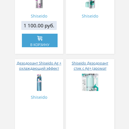
Shiseido
Shiseido
1 100.00 руб.
В КОРЗИНУ
Дезодорант Shiseido Ag +
Shiseido Дезодорант
охлаждающий эффект
стик с Ag+ (аромат
детской присыпки) 20 г
Shiseido