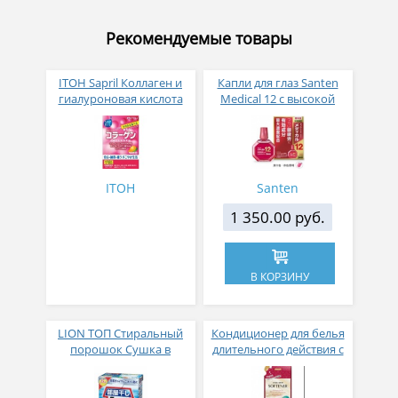
Рекомендуемые товары
ITOH Sapril Коллаген и
Капли для глаз Santen
гиалуроновая кислота
Medical 12 с высокой
со вкусом манго 30
концентрацией
стиков
активных компонентов
12 мл
ITOH
Santen
1 350.00 руб.
В КОРЗИНУ
LION ТОП Стиральный
Кондиционер для белья
порошок Сушка в
длительного действия с
помещении коробка 900
аромакапсулами с
гр
экзотическим ароматом
500 мл