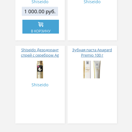
Shiseido
Shiseido
1 000.00 руб.
В КОРЗИНУ
Shiseido Дезодорант
Зубная паста Apagard
спрей с серебром Ag
Premio 100 г
24DEO Premium без
запаха 180 гр
Shiseido