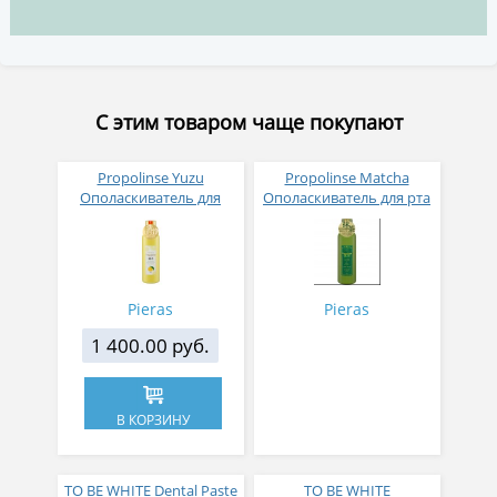
С этим товаром чаще покупают
Propolinse Yuzu
Propolinse Matcha
Ополаскиватель для
Ополаскиватель для рта
полости рта с
с экстрактом матчи 600
индикацией
мл
загрязнения с
прополисом и вкусом
юдзу 600 мл
Pieras
Pieras
1 400.00 руб.
В КОРЗИНУ
TO BE WHITE Dental Paste
TO BE WHITE