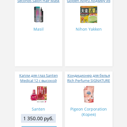
Seconds Salon Hair Mask
Golden Aojiru Аодзиру из
200 мл
листьев молодого
ячменя
Masil
Nihon Yakken
Капли для глаз Santen
Кондиционер для белья
Medical 12 с высокой
Rich Perfume SIGNATURE
концентрацией
парфюмированный
активных компонентов
супер-концентрат с
12 мл
ароматом Фиеста 1,6 л
Santen
Pigeon Corporation
(Корея)
1 350.00 руб.