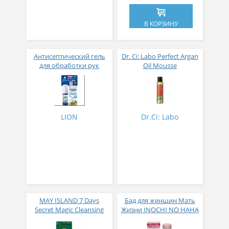
В КОРЗИНУ
Антисептический гель
Dr. Ci: Labo Perfect Argan
для обработки рук
Oil Mousse
KireiKirei 99,9 %
Увлажняющий мусс для
спиртосодержащий без
лица и тела с аргановым
аромата 28 мл
маслом 120 г
LION
Dr.Ci: Labo
MAY ISLAND 7 Days
Бад для женщин Мать
Secret Magic Cleansing
Жизни INOCHI NO HAHA
Cushion Варежка для
удаления макияжа