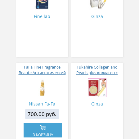
Fine lab
Ginza
FaFa Fine Fragrance
Fukahire Collagen and
Beaute Антистатический
Pearls plus коллаген с
кондиционер для белья
жемчужным порошком
с ароматом цветов,
№ 30
мускуса и сандалового
дерева 600 мл
Nissan Fa-Fa
Ginza
700.00 руб.
В КОРЗИНУ