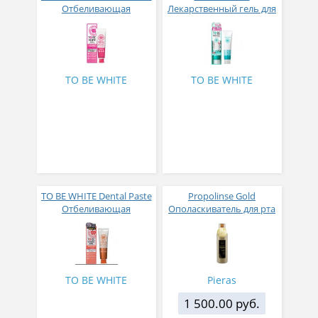
Отбеливающая
Лекарственный гель для
лечебная паста для
отбеливания зубов с
чувствительных зубов
жемчужной пылью 100
100 мл
мл
TO BE WHITE
TO BE WHITE
TO BE WHITE Dental Paste
Propolinse Gold
Отбеливающая
Ополаскиватель для рта
лечебная паста 100 гр
с экстрактом цветков
апельсина 600 мл
TO BE WHITE
Pieras
1 500.00 руб.