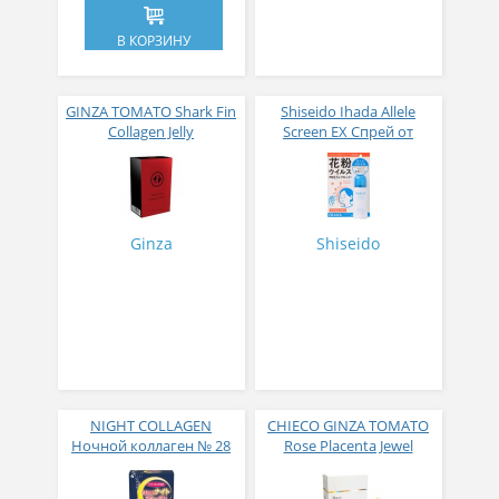
В КОРЗИНУ
GINZA TOMATO Shark Fin
Shiseido Ihada Allele
Collagen Jelly
Screen EX Спрей от
Коллагеновое желе из
вирусов и аллергий 50
плавников голубой
гр
акулы со вкусом манго
№ 14
Ginza
Shiseido
NIGHT COLLAGEN
CHIECO GINZA TOMATO
Ночной коллаген № 28
Rose Placenta Jewel
Экстракт плаценты розы
в желе № 30