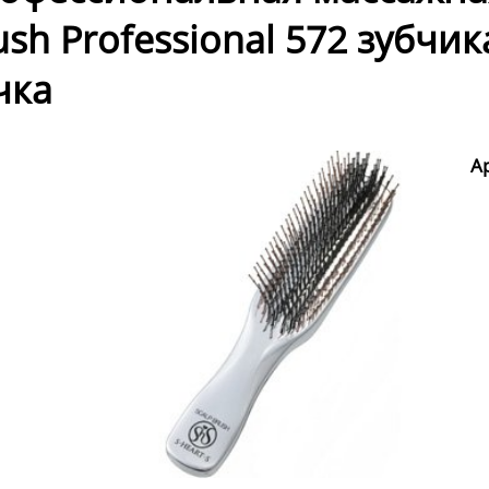
ush Professional 572 зубчи
чка
А