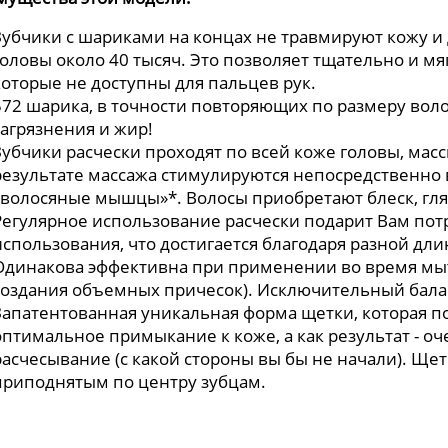
Зубчики с шариками на концах не травмируют кожу и 
головы около 40 тысяч. Это позволяет тщательно и мяг
которые не доступны для пальцев рук.
572 шарика, в точности повторяющих по размеру вол
загрязнения и жир!
Зубчики расчески проходят по всей коже головы, мас
результате массажа стимулируются непосредственно
«волосяные мышцы»*. Волосы приобретают блеск, гля
Регулярное использование расчески подарит Вам по
использования, что достигается благодаря разной дл
Одинакова эффективна при применении во время мыть
создания объемных причесок). Исключительный балан
Запатентованная уникальная форма щетки, которая п
оптимальное примыкание к коже, а как результат - 
расчесывание (с какой стороны вы бы не начали). Ще
приподнятым по центру зубцам.