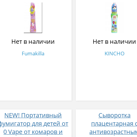
мошек, слепней,
клещей без запа
клещей Fumakilla Skin
Kincho Gold Bird P
Vape Mist Hello Kitty 200
shower DF Mist 80
мл
Нет в наличии
Нет в наличии
Fumakilla
KINCHO
NEW! Портативный
Сыворотка
фумигатор для детей от
плацентарная 
0 Vape от комаров и
антивозрастны