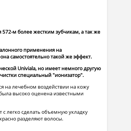
 572-м более жестким зубчикам, а так же
 салонного применения на
лона самостоятельно такой же эффект.
ской Univiala, но имеет немного другую
очистки специальный "ионизатор".
ся на лечебном воздействии на кожу
 была высоко оценена известными
т с легко сделать объемную укладку
красно разделяют волосы.