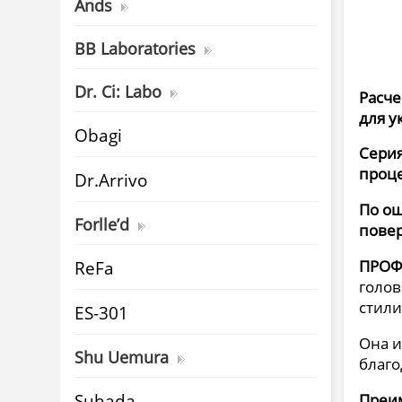
Ands
BB Laboratories
Dr. Ci: Labo
Расче
для у
Obagi
Серия
проце
Dr.Arrivo
По ощ
Forlle’d
повер
ReFa
ПРОФ
голов
стили
ES-301
Она и
Shu Uemura
благо
Suhada
Преи