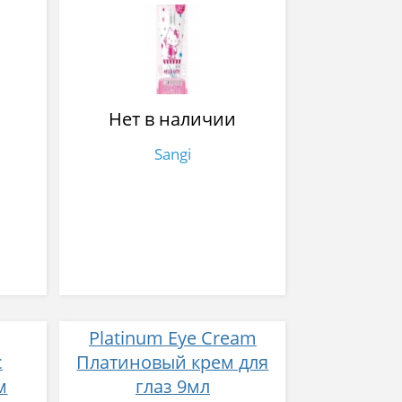
ха
re-
 мл
Нет в наличии
Sangi
Platinum Eye Cream
с
Платиновый крем для
м
глаз 9мл