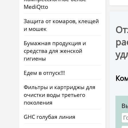
MediQtto
Защита от комаров, клещей
От
и мошек
ра
Бумажная продукция и
средства для женской
уд
гигиены
Едем в отпуск!!!
Ком
Фильтры и картриджы для
очистки воды третьего
поколения
В
GHC голубая линия