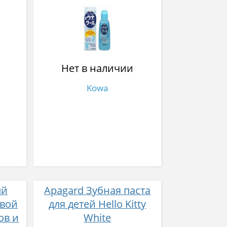
укусов насекомых 30 мл
Нет в наличии
Kowa
ый
Apagard Зубная паста
овой
для детей Hello Kitty
ов и
White