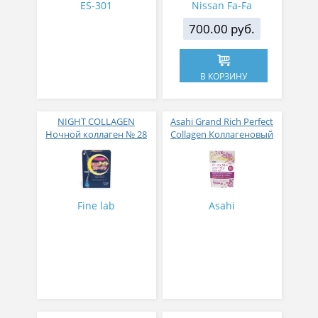
ES-301
Nissan Fa-Fa
700.00 руб.
В КОРЗИНУ
NIGHT COLLAGEN
Asahi Grand Rich Perfect
Ночной коллаген № 28
Collagen Коллагеновый
комплекс для женщин с
плацентой и
изофлавонами сои 228
гр
Fine lab
Asahi