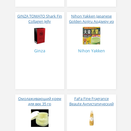
GINZA TOMATO Shark Fin
Nihon Yakken Japanese
Collagen Jelly
Golden Aojiru Аодзиру из
Коллагеновое желе из
листьев молодого
плавников голубой
ячменя
акулы со вкусом манго
№ 14
Ginza
Nihon Yakken
Омолаживающий крем
FaFa Fine Fragrance
для век 35 гр
Beaute Антистатический
кондиционер для белья
с ароматом цветов,
мускуса и сандалового
дерева 600 мл