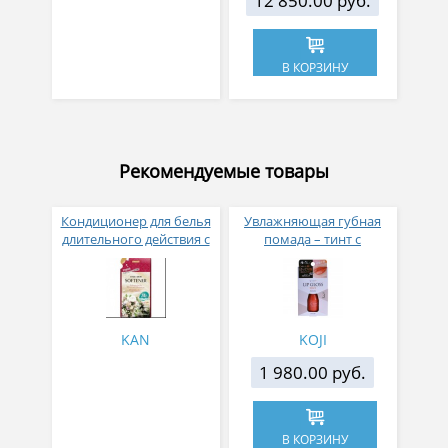
12 850.00 руб.
В КОРЗИНУ
Рекомендуемые товары
Кондиционер для белья
Увлажняющая губная
длительного действия с
помада – тинт с
аромакапсулами с
аппликатором KOJI,
экзотическим ароматом
Красно-оранжевый
500 мл
KAN
KOJI
1 980.00 руб.
В КОРЗИНУ