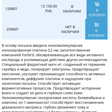
12 150.00
В
120МЛ
В
РУБ.
НАЛИЧИИ
КОРЗИНУ
НЕТ В
250МЛ
В
НАЛИЧИИ
КОРЗИНУ
В основу лосьона введена низкомолекулярная
ионизированная платина 0,2 нм, запатентованная
компанией Forlle’d, обезвреживающая все виды активного
кислорода и усиливающая действие других антиоксидантов.
Специальный ферритный магн ит, созданный из германия,
серебра и меди, генерирует электроны, предотвращает
окисление, улучшает проникающую способность активных
компонентов, диффузию платины и ощущения при
нанесении лосьона. Способствует активации
ферментативных процессов. Предотвращает испарение
влаги и создает ее депо в глубоких слоях кожи.
Низкомолекулярная гиалуроновая кислота, биомембрана и
комплекс из 7 аминокислот способствуют восстановлению
дермального матрикса, глубоко увлажняют кожу и
стимулируют регуляторные белки цитокины. Экстракт