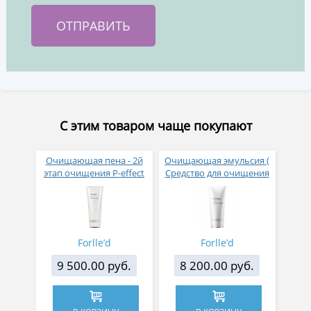
С этим товаром чаще покупают
Очищающая пена - 2й
Очищающая эмульсия (
этап очищения P-effect
Средство для очищения
re-purerance wash РН 9.0-
кожи и удаления
11.0
макияжа )-1-й этап
очищения
Forlle’d
Forlle’d
9 500.00 руб.
8 200.00 руб.