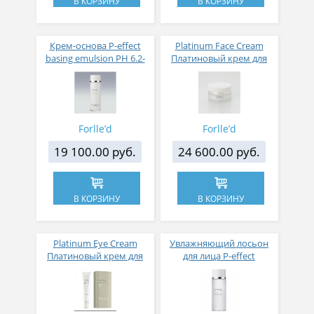
В КОРЗИНУ
В КОРЗИНУ
Крем-основа P-effect
Platinum Face Cream
basing emulsion РН 6.2-
Платиновый крем для
7.2
лица
Forlle’d
Forlle’d
19 100.00 руб.
24 600.00 руб.
В КОРЗИНУ
В КОРЗИНУ
Platinum Eye Cream
Увлажняющий лосьон
Платиновый крем для
для лица P-effect
глаз 9мл
refinishing lotion РН 5.4-
6.4