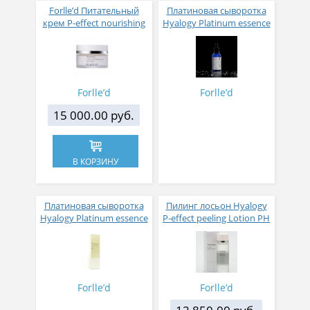
Forlle’d Питательный
Платиновая сыворотка
крем P-effect nourishing
Hyalogy Platinum essence
cream
Biopure for professional
30 мл
Forlle’d
Forlle’d
15 000.00 руб.
В КОРЗИНУ
Платиновая сыворотка
Пилинг лосьон Hyalogy
Hyalogy Platinum essence
P-effect peeling Lotion РН
РН 4.5-5.5
3.2-4.2
Forlle’d
Forlle’d