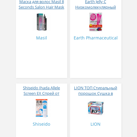
Маска для волос Masil 8
Earth Jelly C
Seconds Salon Hair Mask
Низкомолекулярный
200 мл
рыбный коллаген с
витамином С и 5
активных компонентов
с ягодным вкусом 8 гр
31 стик
Masil
Earth Pharmaceutical
Shiseido Ihada Allele
LION ТОП Стиральный
Screen EX Спрей от
порошок Сушка в
вирусов и аллергий 50
помещении коробка 900
гр
гр
Shiseido
LION