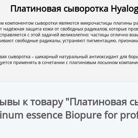
тиновая сыворотка Hyalogy P
 компонентом сыворотки являются микрочастицы платины разм
т надёжная защита кожи от свободных радикалов, которые пр
справляется с этой задачей великолепно: частицы отлично вза
ивают свободные радикалы, устраняют пигментацию, признак
ая сыворотка – шикарный натуральный антиоксидант для бор
уется применять в сочетании с платиновым лосьоном компании
ывы к товару "Платиновая с
tinum essence Biopure for pro