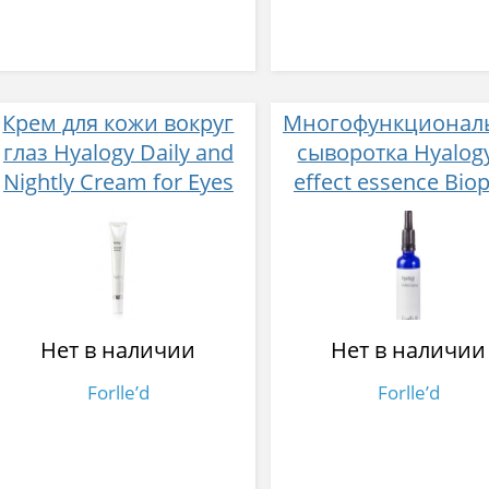
Крем для кожи вокруг
Многофункционал
глаз Hyalogy Daily and
сыворотка Hyalogy
Nightly Cream for Eyes
effect essence Bio
РН 5.7-6.7
for professional 5
Нет в наличии
Нет в наличии
Forlle’d
Forlle’d