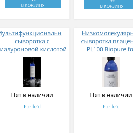
В КОРЗИНУ
В КОРЗИНУ
Мультифункциональная
Низкомолекуляр
сыворотка с
сыворотка плаце
гиалуроновой кислотой
PL100 Biopure fo
НА 100 Biopure for
professional 15
professional HA 100 15
мл
Нет в наличии
Нет в наличии
Forlle’d
Forlle’d