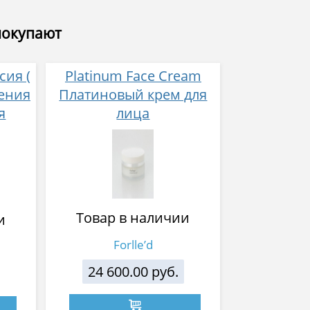
покупают
ия (
Platinum Face Cream
ения
Платиновый крем для
я
лица
ап
Товар в наличии
и
Forlle’d
24 600.00 руб.