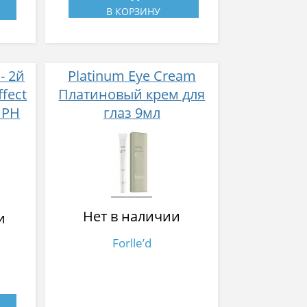
В КОРЗИНУ
- 2й
Platinum Eye Cream
fect
Платиновый крем для
 РН
глаз 9мл
Нет в наличии
и
Forlle’d