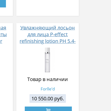
ная
Увлажняющий лосьон
нты
для лица P-effect
r
refinishing lotion РН 5.4-
мл
6.4
Товар в наличии
Forlle’d
10 550.00 руб.