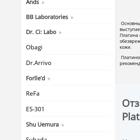
Ands
Пла
BB Laboratories
Основным
выступае
Dr. Ci: Labo
Платина 
обезвреж
Obagi
кожи.
Платинов
Dr.Arrivo
рекоменд
Forlle’d
ReFa
Отз
ES-301
Pla
Shu Uemura
Suhada