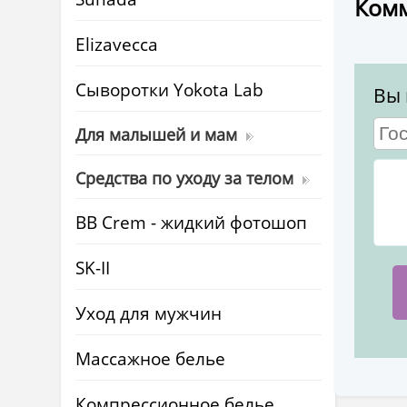
Комм
Elizavecca
Cыворотки Yokota Lab
Вы 
Для малышей и мам
Средства по уходу за телом
BB Crem - жидкий фотошоп
SK-II
Уход для мужчин
Массажное белье
Компрессионное белье