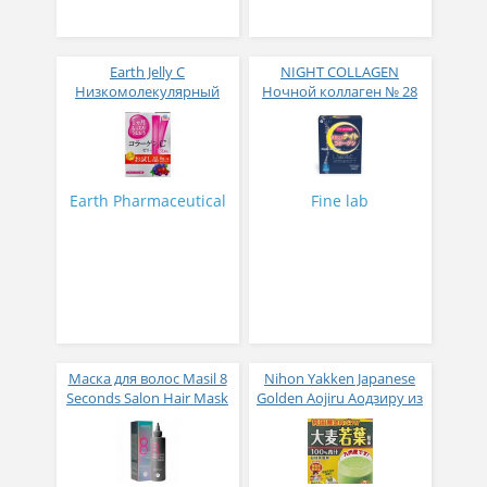
Earth Jelly C
NIGHT COLLAGEN
Низкомолекулярный
Ночной коллаген № 28
рыбный коллаген с
витамином С и 5
активных компонентов
с ягодным вкусом 8 гр
31 стик
Earth Pharmaceutical
Fine lab
Маска для волос Masil 8
Nihon Yakken Japanese
Seconds Salon Hair Mask
Golden Aojiru Аодзиру из
200 мл
листьев молодого
ячменя