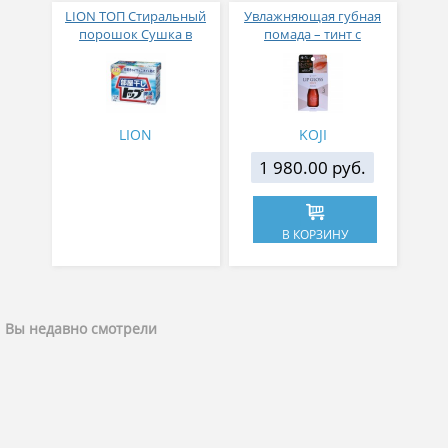
LION ТОП Стиральный
Увлажняющая губная
порошок Сушка в
помада – тинт с
помещении коробка 900
аппликатором KOJI,
гр
Красно-оранжевый
LION
KOJI
1 980.00 руб.
В КОРЗИНУ
Вы недавно смотрели