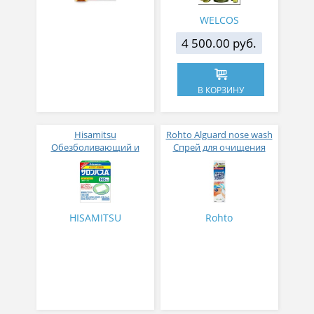
WELCOS
4 500.00 руб.
В КОРЗИНУ
Hisamitsu
Rohto Alguard nose wash
Обезболивающий и
Спрей для очищения
противовоспалительный
носа от вирусов,
пластырь
микробов и аллергенов
с ароматом мяты 100 мл
HISAMITSU
Rohto