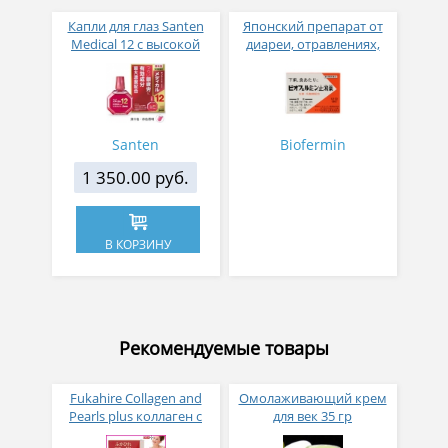
Капли для глаз Santen
Японский препарат от
Medical 12 с высокой
диареи, отравлениях,
концентрацией
спазмах и болях в
активных компонентов
желудочно-кишечном
12 мл
тракте с
молочнокислыми
бактериями 12 стиков
Santen
Biofermin
1 350.00 руб.
В КОРЗИНУ
Рекомендуемые товары
Fukahire Collagen and
Омолаживающий крем
Pearls plus коллаген с
для век 35 гр
жемчужным порошком