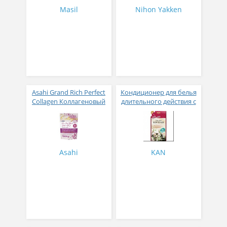
Masil
Nihon Yakken
Asahi Grand Rich Perfect
Кондиционер для белья
Collagen Коллагеновый
длительного действия с
комплекс для женщин с
аромакапсулами с
плацентой и
экзотическим ароматом
изофлавонами сои 228
500 мл
гр
Asahi
KAN