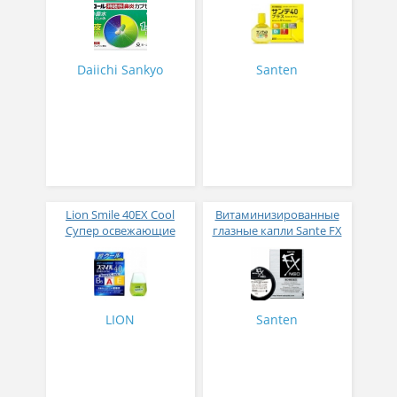
аллергического ринита
Daiichi Sankyo Precol
Time № 30
Daiichi Sankyo
Santen
Lion Smile 40EX Cool
Витаминизированные
Супер освежающие
глазные капли Sante FX
капли для глаз 13 мл
Neo
LION
Santen