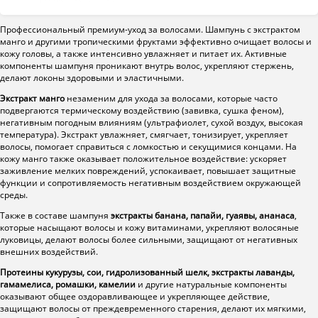
Профессиональный премиум-уход за волосами. Шампунь с экстрактом
манго и другими тропическими фруктами эффективно очищает волосы и
кожу головы, а также интенсивно увлажняет и питает их. Активные
компоненты шампуня проникают внутрь волос, укрепляют стержень,
делают локоны здоровыми и эластичными.
Экстракт манго
незаменим для ухода за волосами, которые часто
подвергаются термическому воздействию (завивка, сушка феном),
негативным погодным влияниям (ультрафиолет, сухой воздух, высокая
температура). Экстракт увлажняет, смягчает, тонизирует, укрепляет
волосы, помогает справиться с ломкостью и секущимися концами. На
кожу манго также оказывает положительное воздействие: ускоряет
заживление мелких повреждений, успокаивает, повышает защитные
функции и сопротивляемость негативным воздействием окружающей
среды.
Также в составе шампуня
экстракты банана, папайи, гуаявы, ананаса
,
которые насыщают волосы и кожу витаминами, укрепляют волосяные
луковицы, делают волосы более сильными, защищают от негативных
внешних воздействий.
Протеины кукурузы, сои, гидролизованный шелк, экстракты лаванды,
гамамелиса, ромашки, камелии
и другие натуральные компоненты
оказывают общее оздоравливающее и укрепляющее действие,
защищают волосы от преждевременного старения, делают их мягкими,