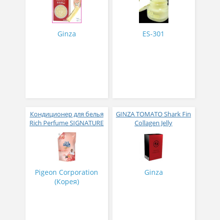
№ 30
Ginza
ES-301
Кондиционер для белья
GINZA TOMATO Shark Fin
Rich Perfume SIGNATURE
Collagen Jelly
парфюмированный
Коллагеновое желе из
супер-концентрат с
плавников голубой
ароматом Фиеста 1,6 л
акулы со вкусом манго
№ 14
Pigeon Corporation
Ginza
(Корея)