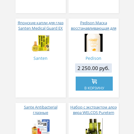
Японские капли для глаз
Pedison Маска
Santen Medical Guard EX
восстанавливающая для
10
волос с манго Institut-
beaute mango rich LPP
treatment 2000 мл
Santen
Pedison
2 250.00 руб.
В КОРЗИНУ
Sante Antibacterial
Набор с экстрактом алоэ
глазные
вера WELCOS Puretem
антибактериальные
Purevera 3 Items Set
капли
130мл*130мл*50мл*25мл*15мл*15мл*5мл*5мл