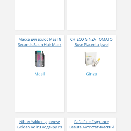
Маска для волос Masil 8
CHIECO GINZA TOMATO
Seconds Salon Hair Mask
Rose Placenta Jewel
200 мл
Экстракт плаценты розы
в желе № 30
Masil
Ginza
Nihon Yakken Japanese
FaFa Fine Fragrance
Golden Aojiru Аодзиру из
Beaute Антистатический