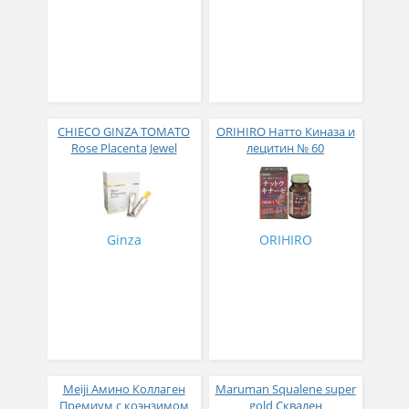
CHIECO GINZA TOMATO
ORIHIRO Натто Киназа и
Rose Placenta Jewel
лецитин № 60
Экстракт плаценты розы
в желе № 30
Ginza
ORIHIRO
Meiji Амино Коллаген
Maruman Squalene super
Премиум с коэнзимом
gold Сквален