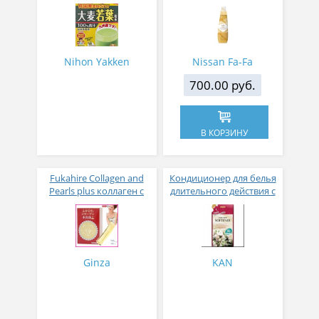
листьев молодого
кондиционер для белья
ячменя
с ароматом цветов,
мускуса и сандалового
дерева 600 мл
Nihon Yakken
Nissan Fa-Fa
700.00 руб.
В КОРЗИНУ
Fukahire Collagen and
Кондиционер для белья
Pearls plus коллаген с
длительного действия с
жемчужным порошком
аромакапсулами с
№ 30
экзотическим ароматом
500 мл
Ginza
KAN