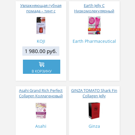
Увлажняющая губная
Earth Jelly C
помада – тинт с
Низкомолекулярный
аппликатором KOJI,
рыбный коллаген с
Красно-оранжевый
витамином С и 5
активных компонентов
с ягодным вкусом 8 гр
31 стик
KOJI
Earth Pharmaceutical
1 980.00 руб.
В КОРЗИНУ
Asahi Grand Rich Perfect
GINZA TOMATO Shark Fin
Collagen Коллагеновый
Collagen Jelly
комплекс для женщин с
Коллагеновое желе из
плацентой и
плавников голубой
изофлавонами сои 228
акулы со вкусом манго
гр
№ 14
Asahi
Ginza