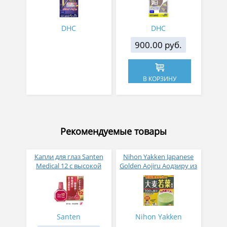
DHC
DHC
900.00 руб.
В КОРЗИНУ
Рекомендуемые товары
Капли для глаз Santen
Nihon Yakken Japanese
Medical 12 с высокой
Golden Aojiru Аодзиру из
концентрацией
листьев молодого
активных компонентов
ячменя
12 мл
Santen
Nihon Yakken