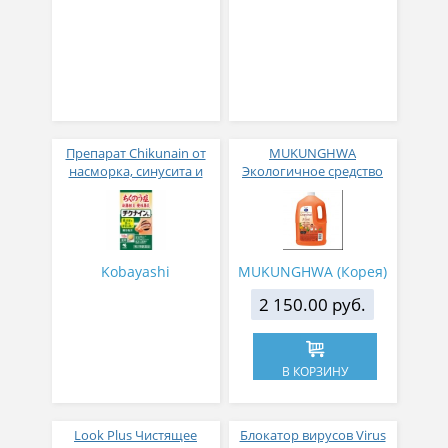
Препарат Chikunain от
MUKUNGHWA
насморка, синусита и
Экологичное средство
гайморита № 112
для мытья посуды,
детских бутылочек,
овощей и фруктов с
ароматом грейпфрута и
душистых трав 3 л
Kobayashi
MUKUNGHWA (Корея)
2 150.00 руб.
В КОРЗИНУ
Look Plus Чистящее
Блокатор вирусов Virus