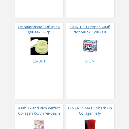
Омолаживающий крем
LION ТОП Стиральный
для век 35 гр
порошок Сушка в
помещении коробка 900
гр
ES-301
LION
Asahi Grand Rich Perfect
GINZA TOMATO Shark Fin
Collagen Коллагеновый
Collagen Jelly
комплекс для женщин с
Коллагеновое желе из
плацентой и
плавников голубой
изофлавонами сои 228
акулы со вкусом манго