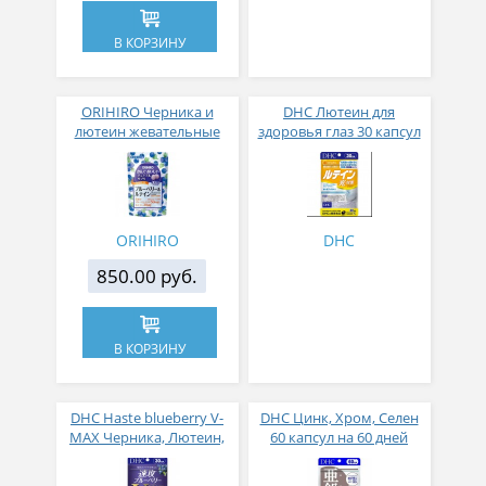
В КОРЗИНУ
ORIHIRO Черника и
DHC Лютеин для
лютеин жевательные
здоровья глаз 30 капсул
витамины для глаз со
на 30 дней приема
вкусом черники № 120
ORIHIRO
DHC
850.00 руб.
В КОРЗИНУ
DHC Haste blueberry V-
DHC Цинк, Хром, Селен
MAX Черника, Лютеин,
60 капсул на 60 дней
Астаксантин № 60