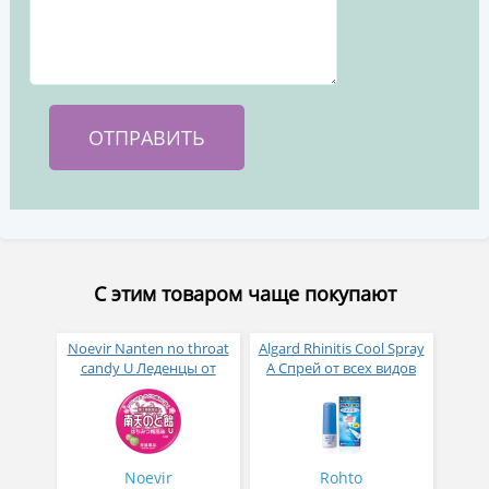
С этим товаром чаще покупают
Noevir Nanten no throat
Algard Rhinitis Cool Spray
candy U Леденцы от
A Спрей от всех видов
кашля и боли в горле со
ринита с ментолом 15
вкусом медовой сливы
мл
№ 54
Noevir
Rohto