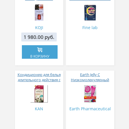
аппликатором KOJI,
Красно-оранжевый
KOJI
Fine lab
1 980.00 руб.
В КОРЗИНУ
Кондиционер для белья
Earth Jelly C
длительного действия с
Низкомолекулярный
аромакапсулами с
рыбный коллаген с
экзотическим ароматом
витамином С и 5
500 мл
активных компонентов
с ягодным вкусом 8 гр
31 стик
KAN
Earth Pharmaceutical