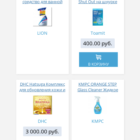
средство для ванной
Shut Out на шнурке
комнаты быстрого
действия с ароматом
мыла 500 мл
LION
Toamit
400.00 руб.
В КОРЗИНУ
DHC Hatsuga Комплекс
KMPC ORANGE STEP
для обновления кожи и
Glass Cleaner Жидкое
волос № 60
средство для стекол с
апельсиновым маслом
600 мл
DHC
KMPC
3 000.00 руб.