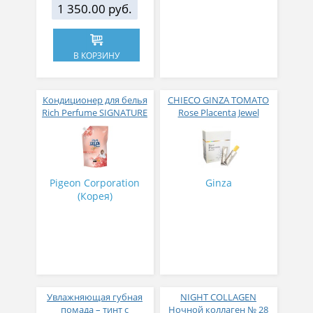
1 350.00 руб.
В КОРЗИНУ
Кондиционер для белья
CHIECO GINZA TOMATO
Rich Perfume SIGNATURE
Rose Placenta Jewel
парфюмированный
Экстракт плаценты розы
супер-концентрат с
в желе № 30
ароматом Фиеста 1,6 л
Pigeon Corporation
Ginza
(Корея)
Увлажняющая губная
NIGHT COLLAGEN
помада – тинт с
Ночной коллаген № 28