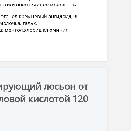
 кожи обеспечит ее молодость.
, этанол,кремневый ангидрид,DL-
молочка, тальк,
ка,ментол,хлорид алюминия,
зирующий лосьон от
ловой кислотой 120