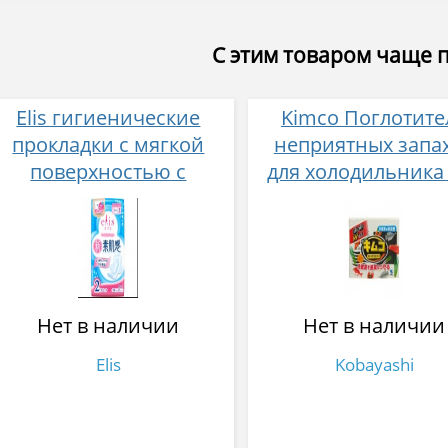
С этим товаром чаще 
Elis гигиенические
Kimco Поглотите
прокладки с мягкой
неприятных запа
поверхностью с
для холодильника
крылышками (Нормал)
гр.
20,5 см, 20 шт * 2 уп
Нет в наличии
Нет в наличии
Elis
Kobayashi