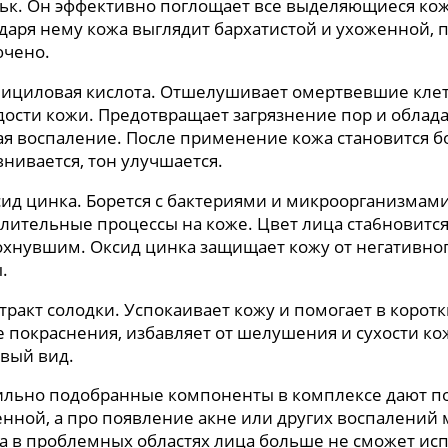
льк. Он эффективно поглощает все выделяющиеся кож
даря нему кожа выглядит бархатистой и ухоженной, 
ючено.
лициловая кислота. Отшелушивает омертвевшие клет
ости кожи. Предотвращает загрязнение пор и облад
я воспаление. После применение кожа становится б
нивается, тон улучшается.
сид цинка. Борется с бактериями и микроорганизмам
лительные процессы на коже. Цвет лица ста6новитс
охнувшим. Оксид цинка защищает кожу от негативно
.
стракт солодки. Успокаивает кожу и помогает в корот
 покраснения, избавляет от шелушения и сухости ко
вый вид.
льно подобранные компоненты в комплексе дают по
нной, а про появление акне или других воспалений
а в проблемных областях лица больше не сможет ис