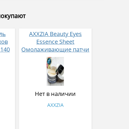
покупают
ль
AXXZIA Beauty Eyes
хов
Essence Sheet
 140
Омолаживающие патчи
с экстрактом очанки и
пептидами № 60
Нет в наличии
AXXZIA