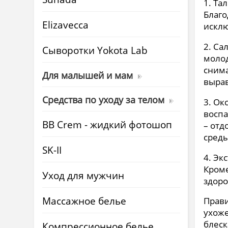
1. Та
Благо
Elizavecca
искл
2. Са
Cыворотки Yokota Lab
молод
снима
Для малышей и мам
вырав
Средства по уходу за телом
3. Ок
воспа
BB Crem - жидкий фотошоп
– отд
среды
SK-II
4. Эк
Кроме
Уход для мужчин
здоро
Массажное белье
Прави
ухоже
блеск
Компрессионное белье