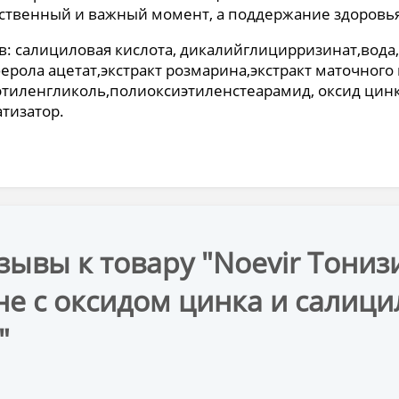
ственный и важный момент, а поддержание здоровья
в: салициловая кислота, дикалийглицирризинат,вода
ерола ацетат,экстракт розмарина,экстракт маточного 
тиленгликоль,полиоксиэтиленстеарамид, оксид цин
тизатор.
зывы к товару "Noevir Тони
не с оксидом цинка и салици
"