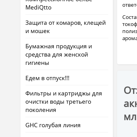
ответ
MediQtto
Соста
Защита от комаров, клещей
токоф
и мошек
полиэ
арома
Бумажная продукция и
средства для женской
гигиены
Едем в отпуск!!!
От
Фильтры и картриджы для
ак
очистки воды третьего
поколения
мл
GHC голубая линия