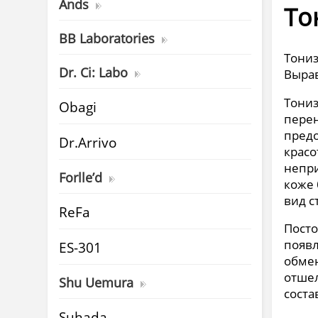
Ands
То
BB Laboratories
Тониз
Dr. Ci: Labo
Вырав
Тониз
Obagi
перен
предо
Dr.Arrivo
красо
непри
Forlle’d
коже 
вид с
ReFa
Посто
появл
ES-301
обмен
отшел
Shu Uemura
соста
Suhada