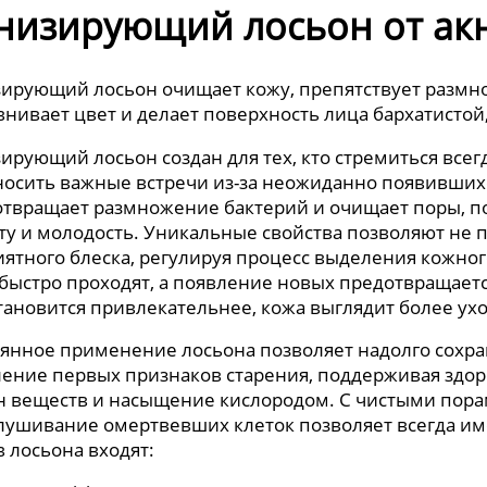
низирующий лосьон от ак
ирующий лосьон очищает кожу, препятствует размно
нивает цвет и делает поверхность лица бархатистой
ирующий лосьон создан для тех, кто стремиться всег
осить важные встречи из-за неожиданно появившихс
твращает размножение бактерий и очищает поры, по
ту и молодость. Уникальные свойства позволяют не 
ятного блеска, регулируя процесс выделения кожног
быстро проходят, а появление новых предотвращает
тановится привлекательнее, кожа выглядит более ух
янное применение лосьона позволяет надолго сохра
ение первых признаков старения, поддерживая здо
 веществ и насыщение кислородом. С чистыми пора
ушивание омертвевших клеток позволяет всегда име
в лосьона входят: