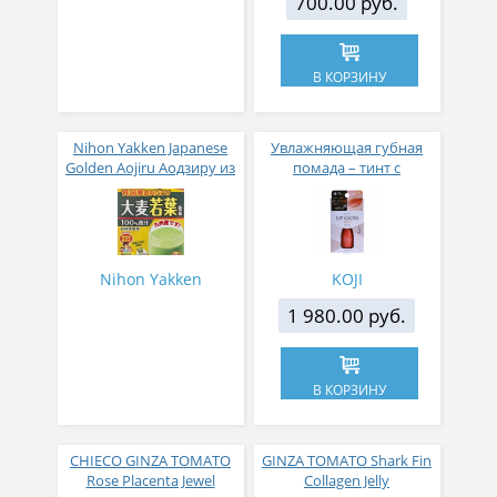
700.00 руб.
В КОРЗИНУ
Nihon Yakken Japanese
Увлажняющая губная
Golden Aojiru Аодзиру из
помада – тинт с
листьев молодого
аппликатором KOJI,
ячменя
Красно-оранжевый
Nihon Yakken
KOJI
1 980.00 руб.
В КОРЗИНУ
CHIECO GINZA TOMATO
GINZA TOMATO Shark Fin
Rose Placenta Jewel
Collagen Jelly