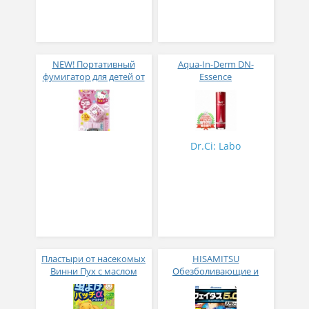
NEW! Портативный
Aqua-In-Derm DN-
фумигатор для детей от
Essence
0 Vape от комаров и
мошек
Dr.Ci: Labo
Пластыри от насекомых
HISAMITSU
Винни Пух с маслом
Обезболивающие и
лимонного эвкалипта
противовоспалительные
защита 12 часов № 24
пластыри длительного
действия 14 шт