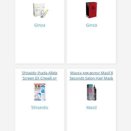
Экстракт плаценты розы
Коллагеновое желе из
в желе № 30
плавников голубой
акулы со вкусом манго
№ 14
Ginza
Ginza
Shiseido Ihada Allele
Маска для волос Masil 8
Screen EX Спрей от
Seconds Salon Hair Mask
вирусов и аллергий 50
200 мл
гр
Shiseido
Masil