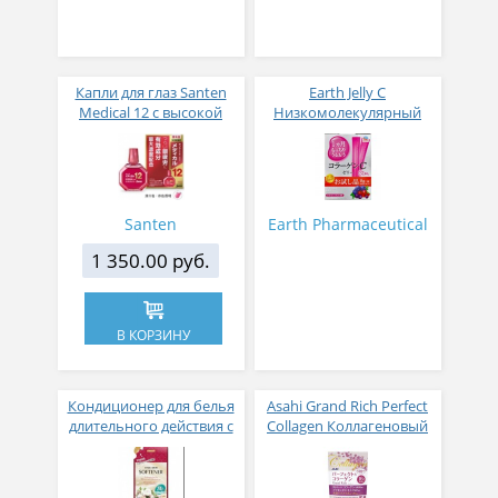
Капли для глаз Santen
Earth Jelly C
Medical 12 с высокой
Низкомолекулярный
концентрацией
рыбный коллаген с
активных компонентов
витамином С и 5
12 мл
активных компонентов
с ягодным вкусом 8 гр
31 стик
Santen
Earth Pharmaceutical
1 350.00 руб.
В КОРЗИНУ
Кондиционер для белья
Asahi Grand Rich Perfect
длительного действия с
Collagen Коллагеновый
аромакапсулами с
комплекс для женщин с
экзотическим ароматом
плацентой и
500 мл
изофлавонами сои 228