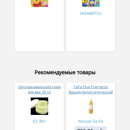
HISAMITSU
Рекомендуемые товары
Омолаживающий крем
FaFa Fine Fragrance
для век 35 гр
Beaute Антистатический
кондиционер для белья
с ароматом цветов,
мускуса и сандалового
дерева 600 мл
ES-301
Nissan Fa-Fa