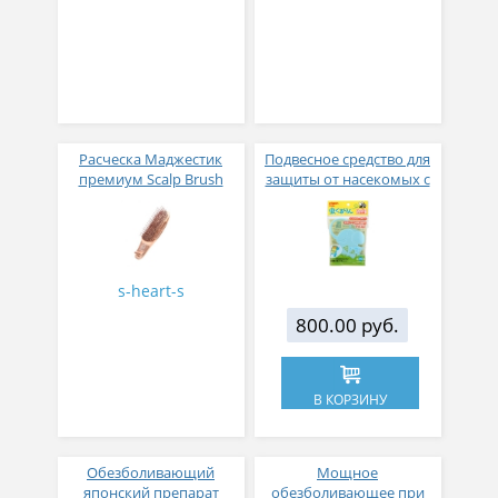
Расческа Маджестик
Подвесное средство для
премиум Scalp Brush
защиты от насекомых с
(короткая)
0 месяцев
s-heart-s
800.00 руб.
В КОРЗИНУ
Обезболивающий
Мощное
японский препарат
обезболивающее при