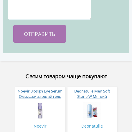
С этим товаром чаще покупают
Noevir Biosign Eye Serum
Deonatulle Men Soft
Омолаживающий гель
Stone W Мягкий
для кожи вокруг глаз с
натуральный
клеточным комплексом
дезодорант-
20 гр
антиперспирант стик
для мужчин 20 гр
Noevir
Deonatulle