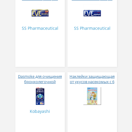
быстрого действия EVE
всех видах боли EVE
QUICK DX от головной
QUICK № 20
боли
SS Pharmaceutical
SS Pharmaceutical
Dasmoke для очищения
Наклейки защищающая
бронхолегочной
от укусов насекомых с 6
системы 80 таблеток
месяцев Холодное
сердце
Kobayashi