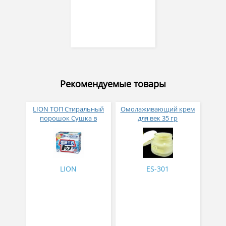
Рекомендуемые товары
LION ТОП Стиральный
Омолаживающий крем
порошок Сушка в
для век 35 гр
помещении коробка 900
гр
LION
ES-301