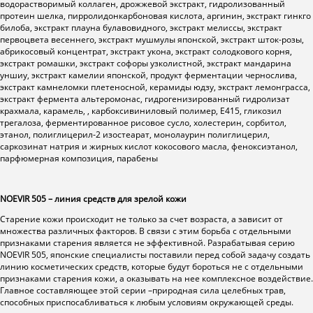
водорастворимый коллаген, дрожжевой экстракт, гидролизованный
протеин шелка, пирролидонкарбоновая кислота, аргинин, экстракт гинкго
билоба, экстракт плауна булавовидного, экстракт мелиссы, экстракт
первоцвета весеннего, экстракт мушмулы японской, экстракт шток-розы,
абрикосовый концентрат, экстракт укона, экстракт солодкового корня,
экстракт ромашки, экстракт софоры узколистной, экстракт мандарина
уншиу, экстракт камелии японской, продукт ферментации чернослива,
экстракт камнеломки плетеносной, керамиды юдзу, экстракт лемонграсса,
экстракт фермента альтеромонас, гидрогенизированный гидролизат
крахмала, карамель, , карбоксивиниловый полимер, E415, гликозил
трегалоза, ферментированное рисовое сусло, холестерин, сорбитол,
этанол, полиглицерил-2 изостеарат, монолаурин полиглицерил,
саркозинат натрия и жирных кислот кокосового масла, феноксиэтанол,
парфюмерная композиция, парабены
NOEVIR
505 – линия средств для зрелой кожи
Старение кожи происходит не только за счет возраста, а зависит от
множества различных факторов. В связи с этим борьба с отдельными
признаками старения является не эффективной. Разрабатывая серию
NOEVIR 505, японские специалисты поставили перед собой задачу создать
линию косметических средств, которые будут бороться не с отдельными
признаками старения кожи, а оказывать на нее комплексное воздействие.
Главное составляющее этой серии –природная сила целебных трав,
способных приспосабливаться к любым условиям окружающей среды.