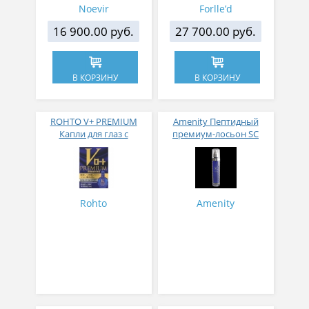
Noevir
Forlle’d
16 900.00 руб.
27 700.00 руб.
В КОРЗИНУ
В КОРЗИНУ
ROHTO V+ PREMIUM
Amenity Пептидный
Капли для глаз с
премиум-лосьон SC
усиленной формулой 15
Beaute premium lotion
мл
120 мл
Rohto
Amenity