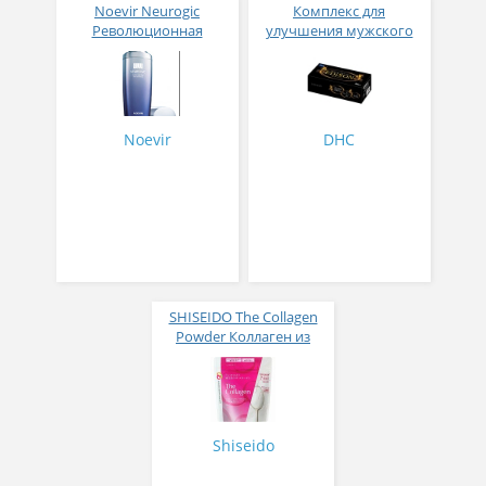
Noevir Neurogic
Комплекс для
Революционная
улучшения мужского
омолаживающая
здоровья DHC Edison 180
сыворотка с
таблеток(30 пакетиков
лактобактериями 50 гр
по 6 таблеток)
Noevir
DHC
SHISEIDO The Collagen
Powder Коллаген из
рыбы 5000 мг 126 гр
Shiseido