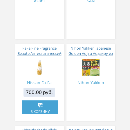
Asahi
KAN
FaFa Fine Fragrance
Nihon Yakken Japanese
Beaute Антистатический
Golden Aojiru Аодзиру из
кондиционер для белья
листьев молодого
с ароматом цветов,
ячменя
мускуса и сандалового
дерева 600 мл
Nissan Fa-Fa
Nihon Yakken
700.00 руб.
В КОРЗИНУ