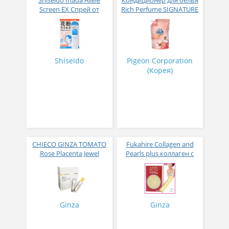
Shiseido Ihada Allele
Кондиционер для белья
Screen EX Спрей от
Rich Perfume SIGNATURE
вирусов и аллергий 50
парфюмированный
гр
супер-концентрат с
ароматом Фиеста 1,6 л
Shiseido
Pigeon Corporation
(Корея)
CHIECO GINZA TOMATO
Fukahire Collagen and
Rose Placenta Jewel
Pearls plus коллаген с
Экстракт плаценты розы
жемчужным порошком
в желе № 30
№ 30
Ginza
Ginza