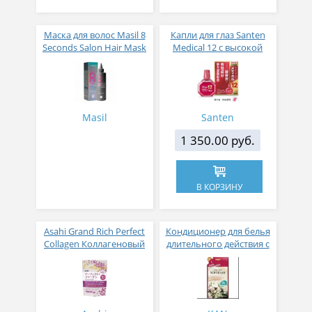
Маска для волос Masil 8
Капли для глаз Santen
Seconds Salon Hair Mask
Medical 12 с высокой
200 мл
концентрацией
активных компонентов
12 мл
Masil
Santen
1 350.00 руб.
В КОРЗИНУ
Asahi Grand Rich Perfect
Кондиционер для белья
Collagen Коллагеновый
длительного действия с
комплекс для женщин с
аромакапсулами с
плацентой и
экзотическим ароматом
изофлавонами сои 228
500 мл
гр