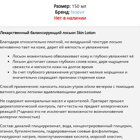
Размер:
150 мл
Бренд:
Noevir
Нет в наличии
Лекарственный балансирующий лосьон Skin Lotion
Благодаря относительно плотной, но воздушной текстуре лосьон
мгновенно тает на коже, дарит ей мягкость и увлажнение
Лосьон моментально обволакивает кожу и глубоко увлажняет её
Лосьон достигает самых глубоких слоев кожи, даря ощущение
свежести и мягкости кожи на долгое время
За счет глубокого увлажнения устраняет мелкие морщинки и
значительно сокращает признаки старения кожи
Способ применения: наносить лосьон утром и/или вечером с помощью
ватного диска легкими вдавливающими движениями
Не содержит минеральных масел и красителей. Препарат прошел
дерматологический контроль, патч-тесты на предмет аллергических
реакций (*однако это не исключает возможности возникновения
аллергии полностью)
Состав: дикалий глицирризинат, вода, концентрированный глицерин,
этанол, бутиленгликоль, гидрированные соевые фосфолипиды,
гиалуронат натрия, полиглутаминовая кислота, морской эластин,