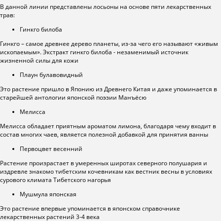
В данной линии представлены лосьоны на основе пяти лекарственных
трав:
Гинкго билоба
Гинкго – самое древнее дерево планеты, из-за чего его называют «живым
ископаемым». Экстракт гинкго билоба - незаменимый источник
жизненной силы для кожи
Плаун булавовидный
Это растение пришло в Японию из Древнего Китая и даже упоминается в
старейшей антологии японской поэзии Манъёсю
Мелисса
Мелисса обладает приятным ароматом лимона, благодаря чему входит в
состав многих чаев, является полезной добавкой для принятия ванны
Первоцвет весенний
Растение произрастает в умеренных широтах северного полушария и
издревле знакомо тибетским кочевникам как вестник весны в условиях
сурового климата Тибетского нагорья
Мушмула японская
Это растение впервые упоминается в японском справочнике
лекарственных растений 3-4 века